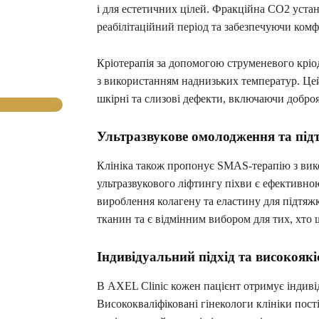
і для естетичних цілей. Фракційна СО2 устан
реабілітаційний період та забезпечуючи комф
Кріотерапія за допомогою струменевого кріо
з використанням наднизьких температур. Цей
шкірні та слизові дефекти, включаючи доброя
Ультразвукове омолодження та під
Клініка також пропонує SMAS-терапію з вик
ультразвукового ліфтингу піхви є ефективн
вироблення колагену та еластину для підтяж
тканин та є відмінним вибором для тих, хто
Індивідуальний підхід та високояк
В AXEL Clinic кожен пацієнт отримує індиві
Висококваліфіковані гінекологи клініки пос