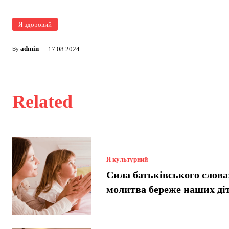
Я здоровий
admin
17.08.2024
By
Related
Я культурний
Сила батьківського слова
молитва береже наших ді