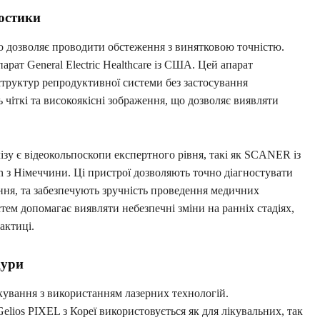
ностики
що дозволяє проводити обстеження з винятковою точністю.
арат General Electric Healthcare із США. Цей апарат
структур репродуктивної системи без застосування
чіткі та високоякісні зображення, що дозволяє виявляти
зу є відеокольпоскопи експертного рівня, такі як SCANER із
 з Німеччини. Ці пристрої дозволяють точно діагностувати
ння, та забезпечують зручність проведення медичних
ем допомагає виявляти небезпечні зміни на ранніх стадіях,
актиці.
дури
кування з використанням лазерних технологій.
lios PIXEL з Кореї використовується як для лікувальних, так