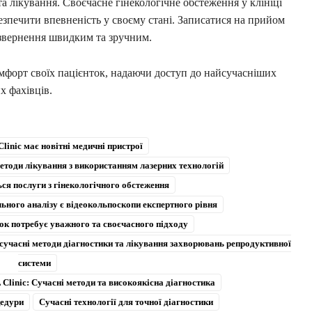
а лікування. Своєчасне гінекологічне обстеження у клініці
безпечити впевненість у своєму стані. Записатися на прийом
 звернення швидким та зручним.
омфорт своїх пацієнток, надаючи доступ до найсучасніших
х фахівців.
linic має новітні медичні пристрої
методи лікування з використанням лазерних технологій
ся послуги з гінекологічного обстеження
ного аналізу є відеокольпоскопи експертного рівня
нок потребує уважного та своєчасного підходу
 сучасні методи діагностики та лікування захворювань репродуктивної
системи
Clinic: Сучасні методи та високоякісна діагностика
цедури
Сучасні технології для точної діагностики