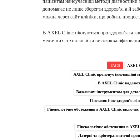
пацієнтам найсучасніші методи діагностики т
допомагає не лише зберегти здоров’я, а й за
можна через сайт клініки, що робить процес
В AXEL Clinic піклуються про здоров’я та к
медичних технологій та висококваліфіковани
TAGS
AXEL C
AXEL Clinic пропонує інноваційні 
В AXEL Clinic надають
Важливим інструментом для деталь
Гінекологічне здоров'я жі
Гінекологічне обстеження в AXEL Clinic включає
Гінекологічне обстеження в AXEL 
Лазерні та кріотерапевтичні про