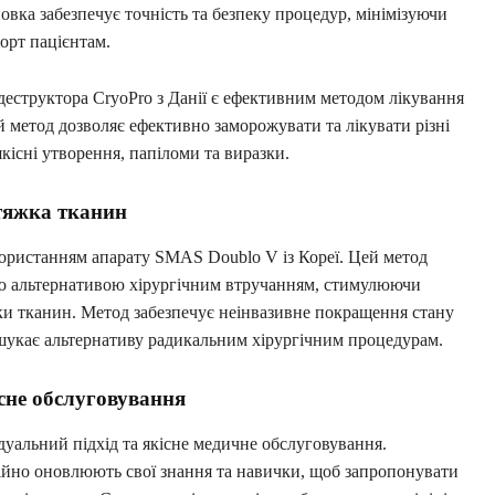
овка забезпечує точність та безпеку процедур, мінімізуючи
орт пацієнтам.
деструктора CryoPro з Данії є ефективним методом лікування
 метод дозволяє ефективно заморожувати та лікувати різні
кісні утворення, папіломи та виразки.
тяжка тканин
ористанням апарату SMAS Doublo V із Кореї. Цей метод
ою альтернативою хірургічним втручанням, стимулюючи
ки тканин. Метод забезпечує неінвазивне покращення стану
 шукає альтернативу радикальним хірургічним процедурам.
існе обслуговування
дуальний підхід та якісне медичне обслуговування.
тійно оновлюють свої знання та навички, щоб запропонувати