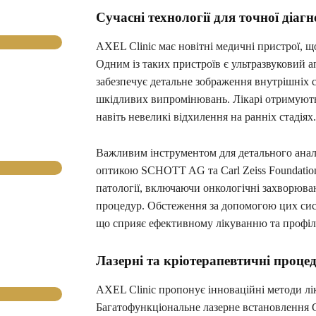
Сучасні технології для точної діаг
AXEL Clinic має новітні медичні пристрої, 
Одним із таких пристроїв є ультразвуковий ап
забезпечує детальне зображення внутрішніх 
шкідливих випромінювань. Лікарі отримують 
навіть невеликі відхилення на ранніх стадіях.
Важливим інструментом для детального аналі
оптикою SCHOTT AG та Carl Zeiss Foundation
патології, включаючи онкологічні захворюва
процедур. Обстеження за допомогою цих сист
що сприяє ефективному лікуванню та профіл
Лазерні та кріотерапевтичні проце
AXEL Clinic пропонує інноваційні методи лі
Багатофункціональне лазерне встановлення Ge