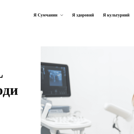
Я Сумчанин
Я здоровий
Я культурний
L
оди