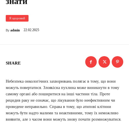
знати
Я здоровий
22.02.2025
admin
By
SHARE
Небезпека онкологічних захворювань полягає в тому, що вони
можуть повертатися. Злоякісна пухлина може виникнути в тому
самому органі або поширитися на інші частини тіла. Проте
рецидив раку не означає, що лікування було неефективним чи
проведене неправильно. Справа в тому, що атипові клітини
можуть бути надто малими та неактивними, тому їх неможливо
виявити, але з часом вони можуть знову почати розмножуватися.