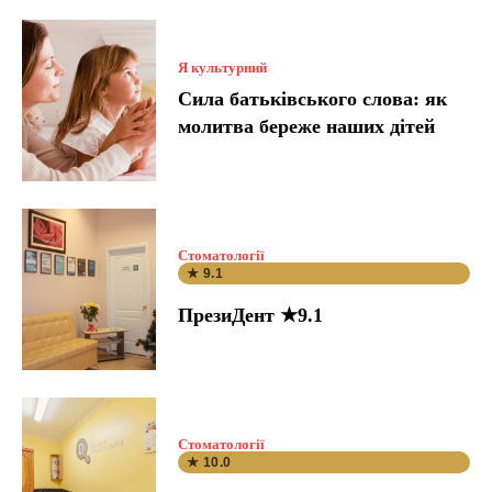
Я культурний
Сила батьківського слова: як
молитва береже наших дітей
Стоматології
★ 9.1
ПрезиДент ★9.1
Стоматології
★ 10.0