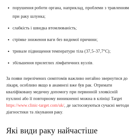
порушення роботи органа, наприклад, проблеми з травленням
при раку шлунка;
слабкість і швидка втомлюваність;
стрімке зниження ваги без видимої причини;
тривале підвищення температури тіла (37,5–37,7°C);
збільшення прилеглих лімфатичних вузлів.
За появи перелічених симптомів важливо негайно звернутися до
лікаря, особливо якщо в анамнезі вже був рак. Отримати
кваліфіковану медичну допомогу при первинній злоякісній
пухлині або її повторному виникненні можна в клініці Target
https://www.clinic-target.com/uk/
, де застосовуються сучасні методи
діагностики та лікування раку.
Які види раку найчастіше