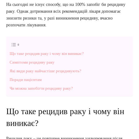
На сьогодні не існує способу, що на 100% запобіг би рецидиву
раку. Однак дотримання всіх рекомендацій лікаря допомагає
знизити ризики та, у разі виникнення рецидиву, вчасно
розпочати лікування.
Що таке рецидив раку і чому він виникає?
Симптоми рецидиву раку
Які види раку найчастіше рецидивують?
Поради пацієнтам
Чи можна запобігти рецидиву раку?
Що таке рецидив раку і чому він
виникає?
Рецидив раку – це повторне виникнення захворювання після