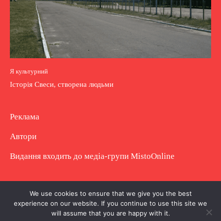
Я культурний
Історія Свеси, створена людьми
Реклама
Автори
Видання входить до медіа-групи
MistoOnline
Copyright © Повне використання матеріалу
We use cookies to ensure that we give you the best
experience on our website. If you continue to use this site we
заборонено. Частково можна з гіперпосиланням.
will assume that you are happy with it.