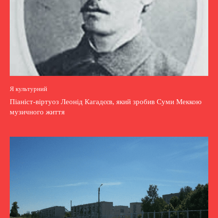
Я культурний
Піаніст-віртуоз Леонід Кагадєєв, який зробив Суми Меккою
музичного життя