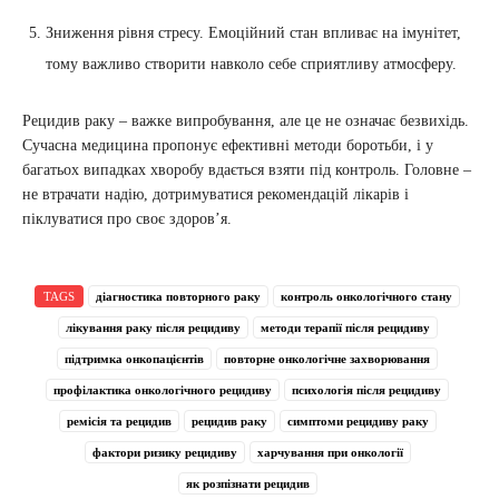
Зниження рівня стресу. Емоційний стан впливає на імунітет,
тому важливо створити навколо себе сприятливу атмосферу.
Рецидив раку – важке випробування, але це не означає безвихідь.
Сучасна медицина пропонує ефективні методи боротьби, і у
багатьох випадках хворобу вдається взяти під контроль. Головне –
не втрачати надію, дотримуватися рекомендацій лікарів і
піклуватися про своє здоров’я.
TAGS
діагностика повторного раку
контроль онкологічного стану
лікування раку після рецидиву
методи терапії після рецидиву
підтримка онкопацієнтів
повторне онкологічне захворювання
профілактика онкологічного рецидиву
психологія після рецидиву
ремісія та рецидив
рецидив раку
симптоми рецидиву раку
фактори ризику рецидиву
харчування при онкології
як розпізнати рецидив