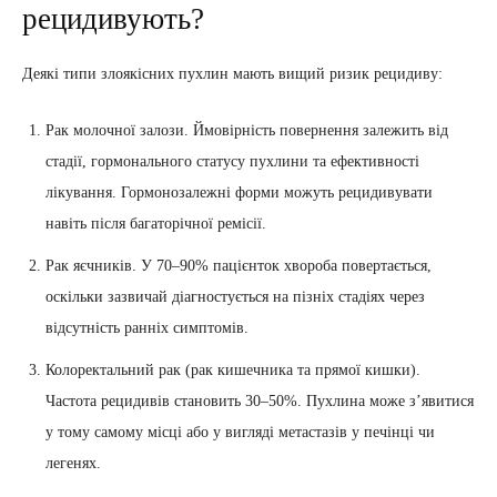
рецидивують?
Деякі типи злоякісних пухлин мають вищий ризик рецидиву:
Рак молочної залози. Ймовірність повернення залежить від
стадії, гормонального статусу пухлини та ефективності
лікування. Гормонозалежні форми можуть рецидивувати
навіть після багаторічної ремісії.
Рак яєчників. У 70–90% пацієнток хвороба повертається,
оскільки зазвичай діагностується на пізніх стадіях через
відсутність ранніх симптомів.
Колоректальний рак (рак кишечника та прямої кишки).
Частота рецидивів становить 30–50%. Пухлина може з’явитися
у тому самому місці або у вигляді метастазів у печінці чи
легенях.