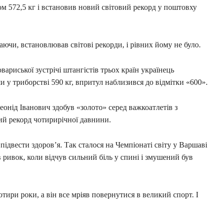
том 572,5 кг і встановив новий світовий рекорд у поштовху
раючи, встановлював світові рекорди, і рівних йому не було.
овариської зустрічі штангістів трьох країн українець
 у триборстві 590 кг, впритул наблизився до відмітки «600».
еонід Іванович здобув «золото» серед важкоатлетів з
ний рекорд чотирирічної давнини.
 підвести здоров’я. Так сталося на Чемпіонаті світу у Варшаві
ривок, коли відчув сильний біль у спині і змушений був
отири роки, а він все мріяв повернутися в великий спорт. І