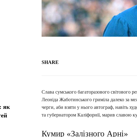
SHARE
Слава сумського багаторазового світового ре
Леоніда Жаботинського гриміла далеко за ме
: як
черги, аби взяти у нього автограф, навіть х
тей
та губернатором Каліфорнії, марив славою к
Кумир «Залізного Арні»