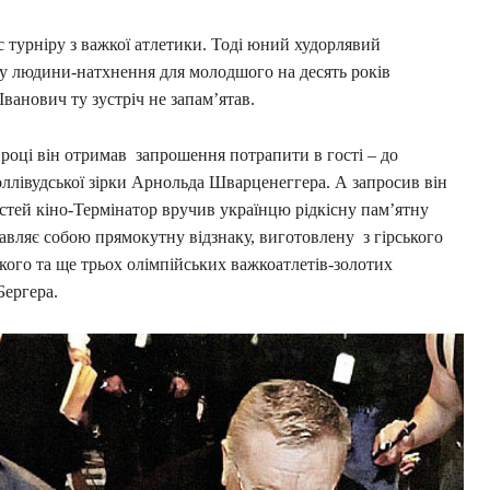
ас турніру з важкої атлетики. Тоді юний худорлявий
 у людини-натхнення для молодшого на десять років
ванович ту зустріч не запам’ятав.
 році він отримав запрошення потрапити в гості – до
голлівудської зірки Арнольда Шварценеггера. А запросив він
остей кіно-Термінатор вручив українцю рідкісну пам’ятну
авляє собою прямокутну відзнаку, виготовлену з гірського
ого та ще трьох олімпійських важкоатлетів-золотих
 Бергера.