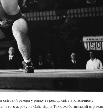
ив світовий рекорд у ривку та рекорд світу в класичному
осени того ж року на Олімпіаді в Токіо Жаботинський отримав