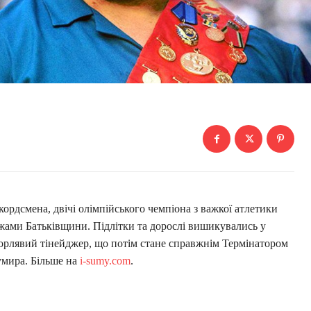
кордсмена, двічі олімпійського чемпіона з важкої атлетики
жами Батьківщини. Підлітки та дорослі вишикувались у
удорлявий тінейджер, що потім стане справжнім Термінатором
умира. Більше на
i-sumy.com
.