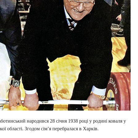
отинський народився 28 січня 1938 році у родині коваля у
ої області. Згодом сім’я перебралася в Харків.