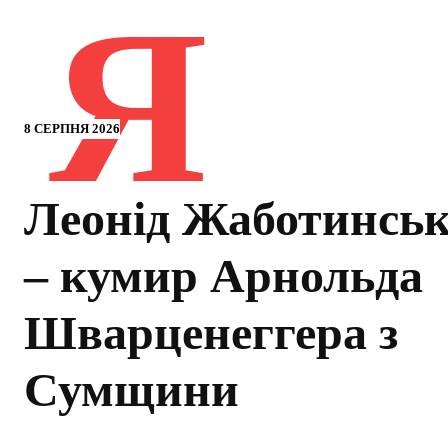
Я
8 СЕРПНЯ 2026
Леонід Жаботинсь
– кумир Арнольда
Шварценеггера з
Сумщини