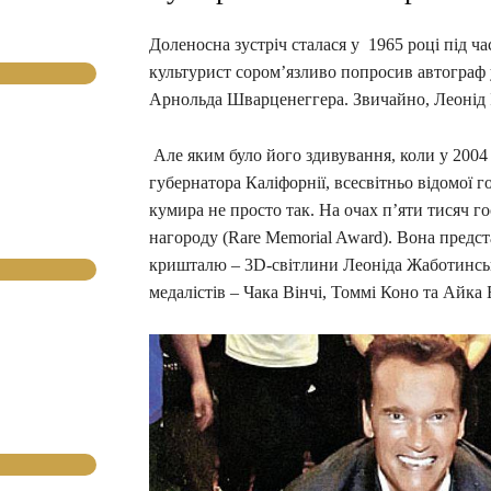
Доленосна зустріч сталася у 1965 році під ч
культурист сором’язливо попросив автограф
Арнольда Шварценеггера. Звичайно, Леонід І
Але яким було його здивування, коли у 2004
губернатора Каліфорнії, всесвітньо відомої 
кумира не просто так. На очах п’яти тисяч г
нагороду (Rare Memorial Award). Вона предст
кришталю – 3D-світлини Леоніда Жаботинськ
медалістів – Чака Вінчі, Томмі Коно та Айка