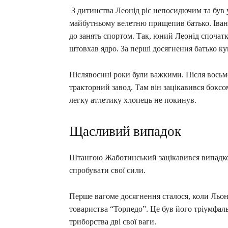
З дитинства Леонід ріс непосидючим та був 
майбутньому велетню прищепив батько. Іван
до занять спортом. Так, юний Леонід спочатк
штовхав ядро. За перші досягнення батько ку
Післявоєнні роки були важкими. Після вось
тракторний завод. Там він зацікавився бокс
легку атлетику хлопець не покинув.
Щасливий випадок
Штангою Жаботинський зацікавився випадково
спробувати свої сили.
Перше вагоме досягнення сталося, коли Льоні
товариства “Торпедо”. Це був його тріумфал
триборства дві свої ваги.