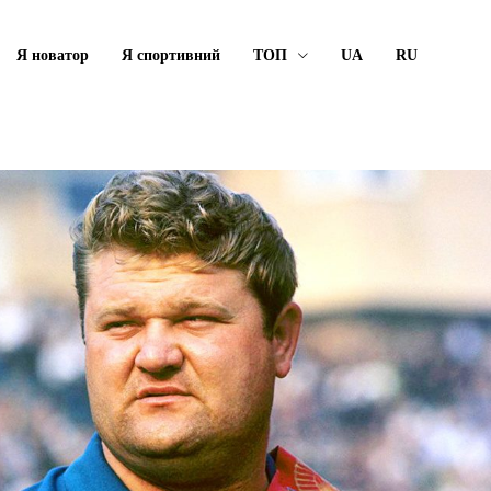
Я новатор
Я спортивний
ТОП
UA
RU