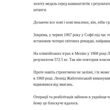
золоту медаль серед важкоатлетів з результа
штанги.
Долаючи все нові і нові виклики, він, ніби г
Зокрема, у червні 1967 року у Софії під час т
встановив чотири світових рекорди, набравши
На олімпійських іграх в Мехіко у 1968 році Л
результатом 572.5 кг. Так він повторив влас
Проте навіть стронгмени не залізні, і їх може
в 1969 році. Леонід Жаботинський виконував 
відмовився від змагань.
Операції та реабілітація зайняли в українця ч
йому це блискуче вдалося.