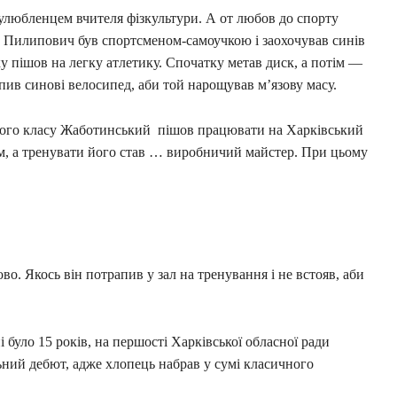
улюбленцем вчителя фізкультури. А от любов до спорту
 Пилипович був спортсменом-самоучкою і заохочував синів
у пішов на легку атлетику. Спочатку метав диск, а потім —
пив синові велосипед, аби той нарощував м’язову масу.
мого класу Жаботинський пішов працювати на Харківський
ом, а тренувати його став … виробничий майстер. При цьому
. Якось він потрапив у зал на тренування і не встояв, аби
 було 15 років, на першості Харківської обласної ради
ьний дебют, адже хлопець набрав у сумі класичного