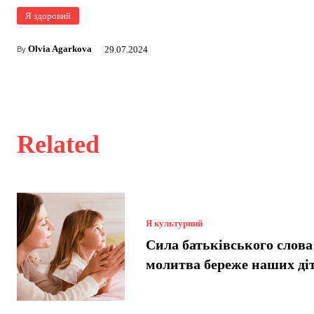
Я здоровий
Olvia Agarkova
29.07.2024
By
Related
Я культурний
Сила батьківського слова
молитва береже наших ді