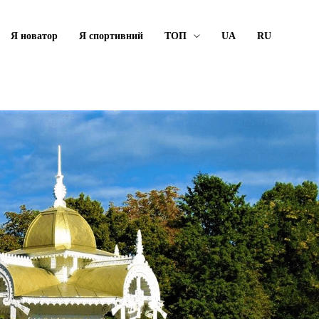
Я новатор
Я спортивний
ТОП
UA
RU