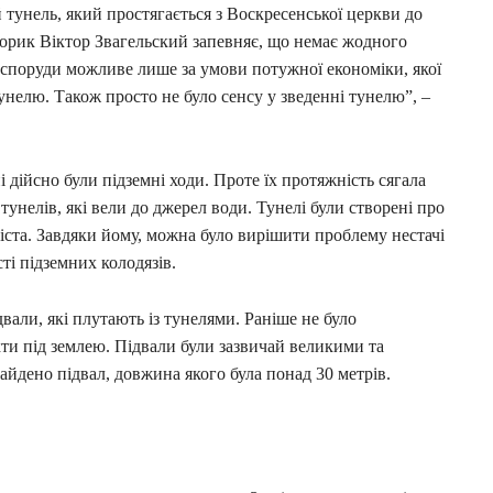
тунель, який простягається з Воскресенської церкви до
сторик Віктор Звагельский запевняє, що немає жодного
ї споруди можливе лише за умови потужної економіки, якої
тунелю. Також просто не було сенсу у зведенні тунелю”, –
 дійсно були підземні ходи. Проте їх протяжність сягала
тунелів, які вели до джерел води. Тунелі були створені про
іста. Завдяки йому, можна було вирішити проблему нестачі
ті підземних колодязів.
вали, які плутають із тунелями. Раніше не було
кти під землею. Підвали були зазвичай великими та
найдено підвал, довжина якого була понад 30 метрів.