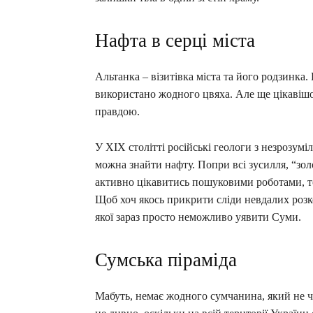
Нафта в серці міста
Альтанка – візитівка міста та його родзинка. 
використано жодного цвяха. Але ще цікавішо
правдою.
У ХІХ столітті російські геологи з незрозум
можна знайти нафту. Попри всі зусилля, “зол
активно цікавитись пошуковими роботами, то
Щоб хоч якось прикрити сліди невдалих розк
якої зараз просто неможливо уявити Суми.
Сумська піраміда
Мабуть, немає жодного сумчанина, який не ч