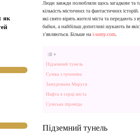
Люди завжди полюбляли щось загадкове та 
кількість містичних та фантастичних історій. 
: як
які свято вірять жителі міста та передають з
тей
байки, а найбільш допитливі шукають їм якісь
з’являються. Більше на
i-sumy.com
.
Підземний тунель
Сумка з грошима
Замурована Маруся
Нафта в серці міста
Сумська піраміда
Підземний тунель