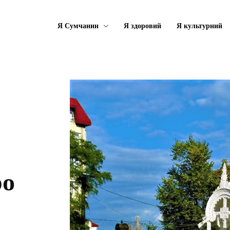
Я Сумчанин
Я здоровий
Я культурний
ро