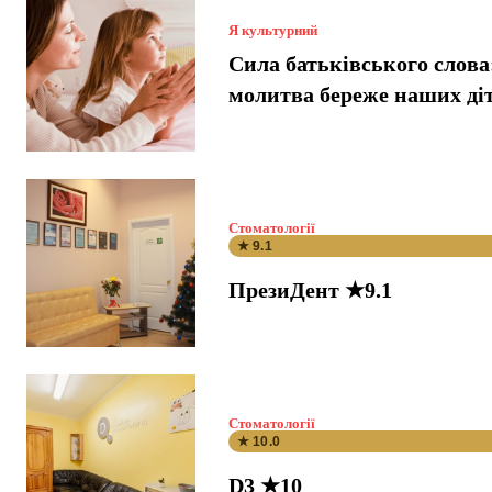
Я культурний
Сила батьківського слова
молитва береже наших ді
Стоматології
★ 9.1
ПрезиДент ★9.1
Стоматології
★ 10.0
D3 ★10