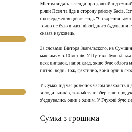
Містом ходять легенди про довгий підземний 
річки Псел та йде в сторону району Басів. І
підтвердження цій легенді: “Створення тако
точно не було в часи вірогідного будування 
сказав науковець.
За словами Віктора Звагельского, на Сумщині
максимум 5-10 метрів. У Путивлі було кілька 
всяк випадок, наприклад, якщо буде облога м
питної води. Тож, фактично, вони були в якос
У Сумах під час розкопок часом знаходять під
холодильників, тож містяни зберігали проду
з’єднувались один з одним. У Глухові було з
Сумка з грошима