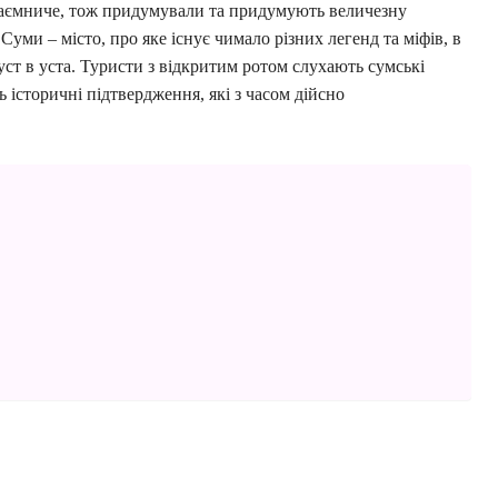
таємниче, тож придумували та придумують величезну
Суми – місто, про яке існує чимало різних легенд та міфів, в
 вуст в уста. Туристи з відкритим ротом слухають сумські
 історичні підтвердження, які з часом дійсно