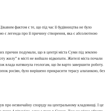
Цікавим фактом є те, що під час її будівництва не було
ю є легенда про її причину створення, яка є абсолютною
ілих причин подумали, що в центрі міста Суми під землею
оту жилу” в місті не вийшло відкопати. Жителі міста почали
ж влада натякнула геологам, що їм варто завершити роботу.
опок росіян, було вирішено прикрасити терасу альтанкою, без
ув про незвичайну споруду на центральному кладовищі. І це