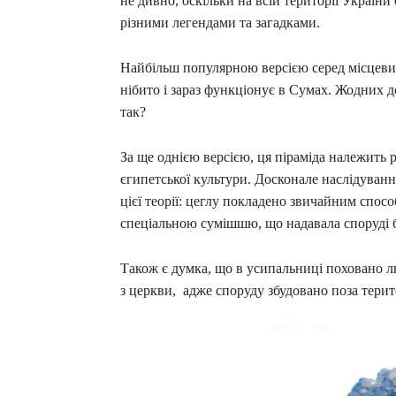
не дивно, оскільки на всій території України
різними легендами та загадками.
Найбільш популярною версією серед місцевих
нібито і зараз функціонує в Сумах. Жодних до
так?
За ще однією версією, ця піраміда належить
єгипетської культури. Досконале наслідуван
цієї теорії: цеглу покладено звичайним способ
спеціальною сумішшю, що надавала споруді 
Також є думка, що в усипальниці поховано л
з церкви, адже споруду збудовано поза тери