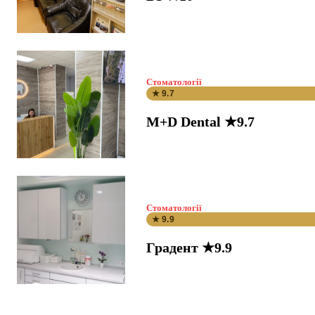
Стоматології
★ 9.7
M+D Dental ★9.7
Стоматології
★ 9.9
Градент ★9.9