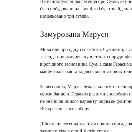
Це найпопулярніша легенда про Суми, яку зн
було побудовано на гроші, які було знайдено в
намальовано три сумки.
Замурована Маруся
Мова йде про одну із пам’яток Сумщини, а 
легенда про замуровану в стінах споруди дів
вірогідного засновника Сум, а саме Герасима
майбутнього міста задля освоєння нових тер
За легендою, Маруся була з палким та непокі
своєю бандою. Герасим різними способами на
не знайшов іншого варіанту, окрім як фізичн
Воскресенського собору.
Дійсно, ця легенда здається повною вигадкою
залишки тіла в одній зі стін храму.