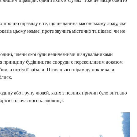
 є лише 4 піраміди, одна з яких в Сумах. Тож це місце обвито
 про цю піраміду є те, що це данина масонському ложу, яке
казів цьому немає, проте звучить містично та цікаво, чи не
 родині, члени якої були величезними шанувальниками
ня принципу будівництва споруди є переконливим доказом
ом, а потім її зрізали. Після цього піраміду покривали
блиск.
юдину або групу людей, яких з певних причин було вигнано
торією тогочасного кладовища.