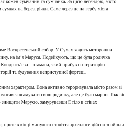
ає кожен сумчанин та сумчанка. За цією легендою, місто
 сумках на березі річки. Саме через це на гербу міста
саме Воскресенський собор. У Сумах ходить моторошна
чину, на ім’я Маруся. Подейкують, що це була родичка
 Кондрать’єва – отамана, який прибув на територію
иторій та будування неприступної фортеці.
рним характером. Вона активно тероризувала місто разом зі
магався вгамувати свою родичку, але це було марно. Тож він
о знищити Марусю, замурувавши її тіло в стінах
, проте в кінці минулого століття археологи дійсно знайшли