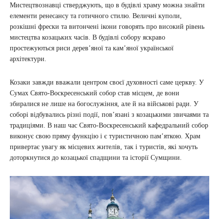
Мистецтвознавці стверджують, що в будівлі храму можна знайти
елементи ренесансу та готичного стилю. Величні куполи,
розкішні фрески та витончені ікони говорять про високий рівень
мистецтва козацьких часів. В будівлі собору яскраво
простежуються риси дерев’яної та кам’яної української
архітектури.
Козаки завжди вважали центром своєї духовності саме церкву. У
Сумах Свято-Воскресенський собор став місцем, де вони
збиралися не лише на богослужіння, але й на військові ради. У
соборі відбувались різні події, пов’язані з козацькими звичаями та
традиціями. В наш час Свято-Воскресенський кафедральний собор
виконує свою пряму функцію і є туристичною пам’яткою. Храм
привертає увагу як місцевих жителів, так і туристів, які хочуть
доторкнутися до козацької спадщини та історії Сумщини.