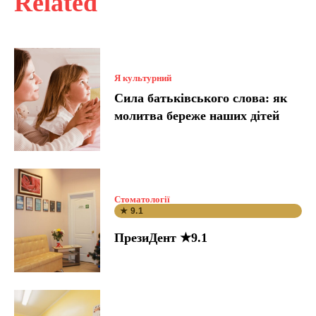
Related
Я культурний
Сила батьківського слова: як
молитва береже наших дітей
Стоматології
★ 9.1
ПрезиДент ★9.1