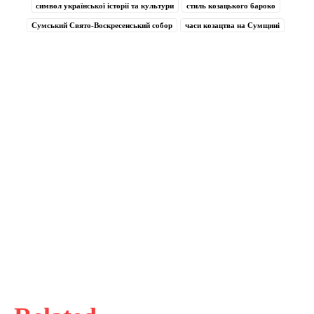
символ української історії та культури
стиль козацького бароко
Сумський Свято-Воскресенський собор
часи козацтва на Сумщині