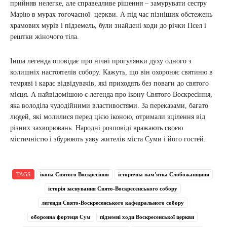
прийняв нелегке, але справедливе рішення – замурувати сестру
Марію в мурах тогочасної церкви. А під час пізніших обстежень
храмових мурів і підземель, були знайдені ходи до річки Псел і
рештки жіночого тіла.
Інша легенда оповідає про нічні прогулянки духу одного з
колишніх настоятелів собору. Кажуть, що він охороняє святиню в
темряві і карає відвідувачів, які приходять без поваги до святого
місця. А найвідомішою є легенда про ікону Святого Воскресіння,
яка володіла чудодійними властивостями. За переказами, багато
людей, які молилися перед цією іконою, отримали зцілення від
різних захворювань. Народні розповіді вражають своєю
містичністю і збурюють уяву жителів міста Суми і його гостей.
TAGS
ікона Святого Воскресіння
історична пам'ятка Слобожанщини
історія заснування Свято-Воскресенського собору
легенди Свято-Воскресенського кафедрального собору
оборонна фортеця Сум
підземні ходи Воскресенської церкви