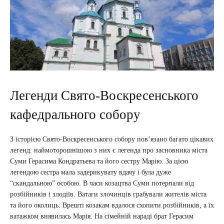
Легенди Свято-Воскресенського
кафедрального собору
З історією Свято-Воскресенського собору пов’язано багато цікавих
легенд. наймоторошнішою з них є легенда про засновника міста
Суми Герасима Кондратьева та його сестру Марію. За цією
легендою сестра мала задерикувату вдачу і була дуже
“скандальною” особою. В часи козацтва Суми потерпали від
розбійників і злодіїв. Ватаги злочинців грабували жителів міста
та його околиць. Врешті козакам вдалося схопити розбійників, а їх
ватажком виявилась Марія. На сімейній нараді брат Герасим