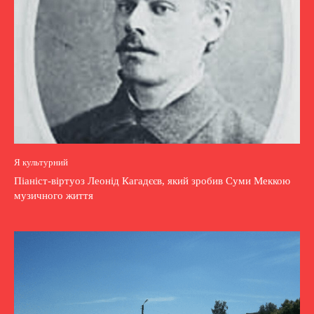
Я культурний
Піаніст-віртуоз Леонід Кагадєєв, який зробив Суми Меккою
музичного життя