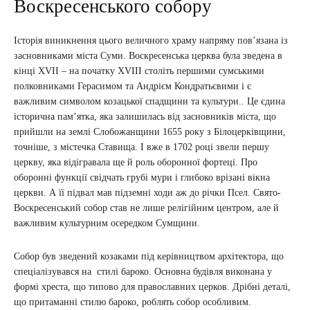
Воскресенського собору
Історія виникнення цього величного храму напряму пов’язана із
засновниками міста Суми. Воскресенська церква була зведена в
кінці XVII – на початку XVIII століть першими сумськими
полковниками Герасимом та Андрієм Кондратьєвими і є
важливим символом козацької спадщини та культури.. Це єдина
історична пам’ятка, яка залишилась від засновників міста, що
прийшли на землі Слобожанщини 1655 року з Білоцерківщини,
точніше, з містечка Ставища. І вже в 1702 році звели першу
церкву, яка відігравала ще й роль оборонної фортеці. Про
оборонні функції свідчать грубі мури і глибоко врізані вікна
церкви. А її підвал мав підземні ходи аж до річки Псел. Свято-
Воскресенський собор став не лише релігійним центром, але й
важливим культурним осередком Сумщини.
Собор був зведений козаками під керівництвом архітектора, що
спеціалізувався на стилі бароко. Основна будівля виконана у
формі хреста, що типово для православних церков. Дрібні деталі,
що притаманні стилю бароко, роблять собор особливим.