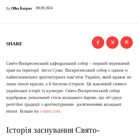
09.09.2024
Olha Karpus
By
SHARE
Свято-Воскресенський кафедральний собор – перший мурований
храм на території міста Суми. Воскресенський собор є одним із
найвизначніших архітектурних пам’яток України, який вражає не
лише своєю красою, а й багатою історією. Це важливий символ
української історії та культури. Свято-Воскресенський собор
відображає унікальний стиль козацького бароко, що об’єднує
релігійні традиції з архітектурними досягненнями козацької
епохи. Більше на
i-sumy.com
.
Історія заснування Свято-