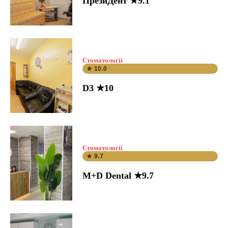
ПрезиДент ★9.1
Стоматології
★ 10.0
D3 ★10
Стоматології
★ 9.7
M+D Dental ★9.7