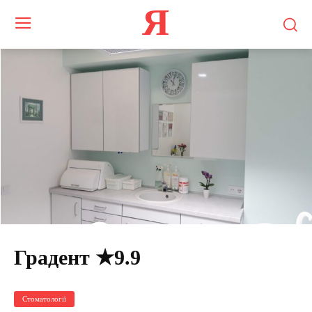
Я
Градент ★9.9
Стоматології