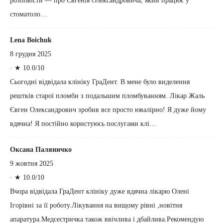
розповісти — про Євгенія Олександровича, який працює у
стоматоло…
Lena Boichuk
8 грудня 2025
·
★ 10.0/10
Сьогодні відвідала клініку ГраДент. В мене було виделення
рештків старої пломби з подальшим пломбуванням. Лікар Жаль
Євген Олександрович зробив все просто ювалірно! Я дуже йому
вдячна! Я постійно користуюсь послугами клі…
Оксана Паляничко
9 жовтня 2025
·
★ 10.0/10
Вчора відвідала ГраДент клініку дуже вдячна лікарю Олені
Ігорівні за її роботу.Лікування на вищому рівні ,новітня
апаратура.Медсестричка також ввічлива і дбайлива.Рекомендую