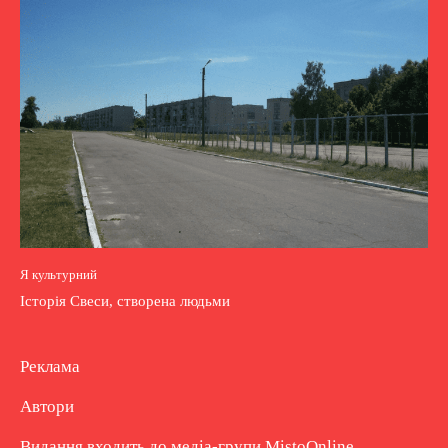
Я культурний
Історія Свеси, створена людьми
Реклама
Автори
Видання входить до медіа-групи
MistoOnline