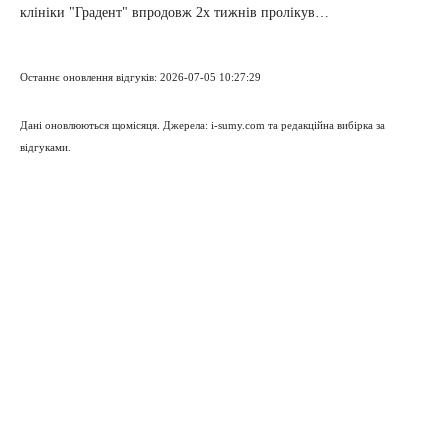
клініки "Градент" впродовж 2х тижнів пролікув…
Останнє оновлення відгуків: 2026-07-05 10:27:29
Дані оновлюються щомісяця. Джерела: i-sumy.com та редакційна вибірка за
відгуками.