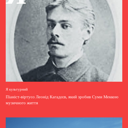
Я культурний
Піаніст-віртуоз Леонід Кагадєєв, який зробив Суми Меккою
музичного життя