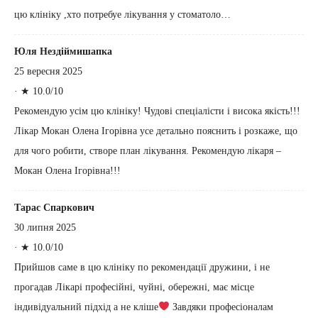
цю клініку ,хто потребуе лікування у стоматоло…
Юля Нездіймишапка
25 вересня 2025
·
★ 10.0/10
Рекомендую усім цю клініку! Чудові спеціалісти і висока якість!!!
Лікар Мокан Олена Ігорівна усе детально пояснить і розкаже, що
для чого робити, створе план лікування. Рекомендую лікаря –
Мокан Олена Ігорівна!!!
Тарас Спаркович
30 липня 2025
·
★ 10.0/10
Прийшов саме в цю клініку по рекомендації дружини, і не
прогадав Лікарі професійні, чуйні, обережні, має місце
індивідуальний підхід а не кліше
‍ Завдяки професіоналам