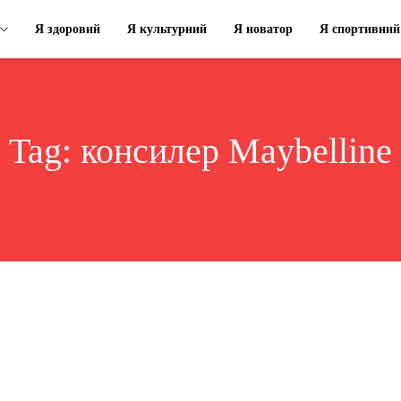
Я здоровий
Я культурний
Я новатор
Я спортивний
Tag:
консилер Maybelline