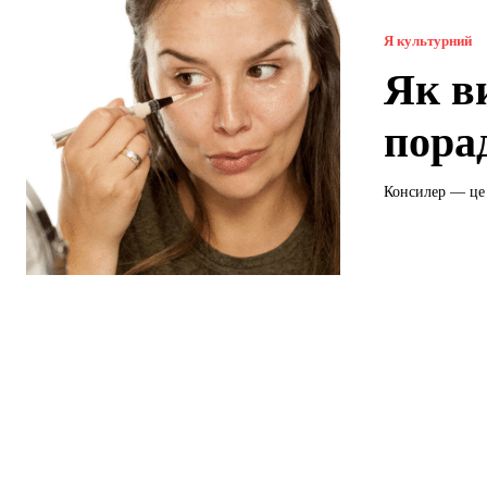
Я культурний
Як в
пора
Консилер — це 