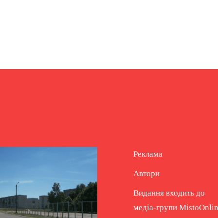
Реклама
Автори
Видання входить до
медіа-групи
MistoOnli