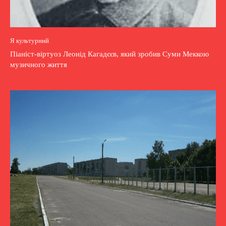
Я культурний
Піаніст-віртуоз Леонід Кагадєєв, який зробив Суми Меккою
музичного життя