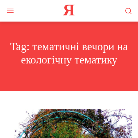
Я
Tag:
тематичні вечори на
екологічну тематику