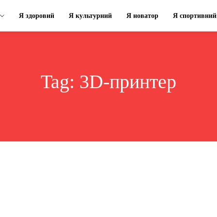
Я здоровий
Я культурний
Я новатор
Я спортивний
Tag:
3D-принтер