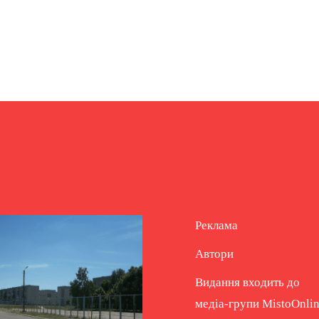
Реклама
Автори
Видання входить до
медіа-групи
MistoOnli