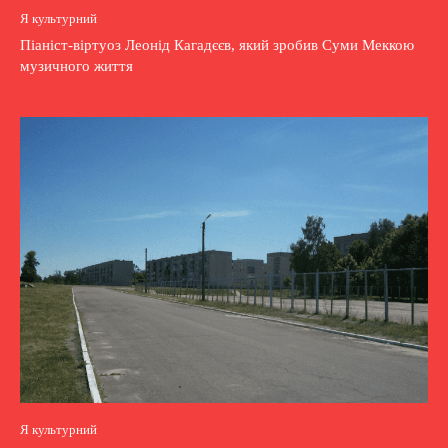
Я культурний
Піаніст-віртуоз Леонід Кагадєєв, який зробив Суми Меккою
музичного життя
Я культурний