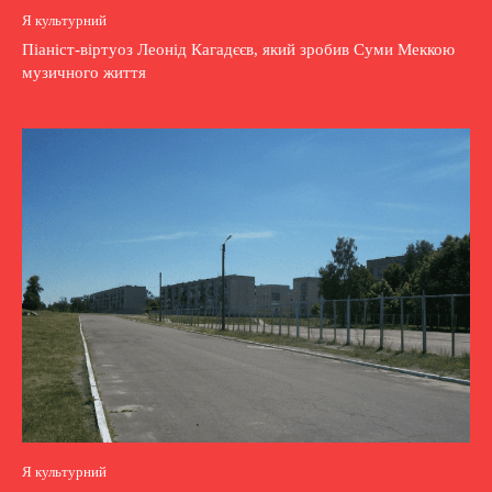
Я культурний
Піаніст-віртуоз Леонід Кагадєєв, який зробив Суми Меккою
музичного життя
Я культурний