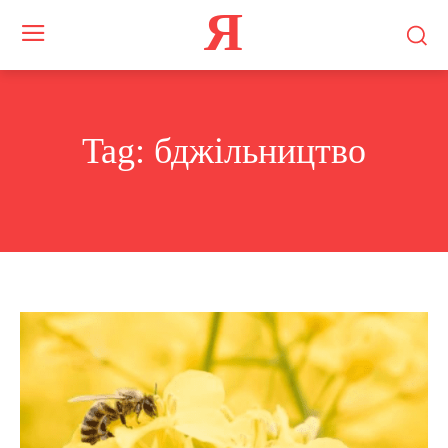
Я
Tag:
бджільництво