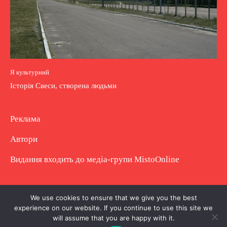
Я культурний
Історія Свеси, створена людьми
Реклама
Автори
Видання входить до медіа-групи
MistoOnline
Copyright © Повне використання матеріалу
We use cookies to ensure that we give you the best
experience on our website. If you continue to use this site we
заборонено. Частково можна з гіперпосиланням.
will assume that you are happy with it.