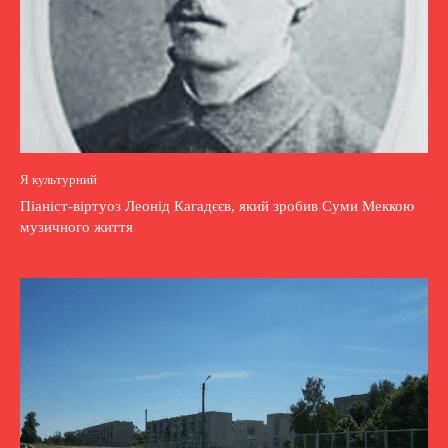
Я культурний
Піаніст-віртуоз Леонід Кагадєєв, який зробив Суми Меккою
музичного життя