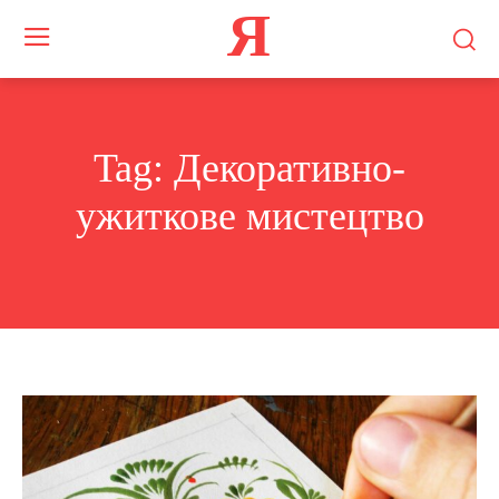
Я
Tag:
Декоративно-
ужиткове мистецтво