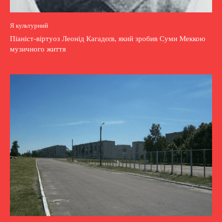
Я культурний
Піаніст-віртуоз Леонід Кагадєєв, який зробив Суми Меккою
музичного життя