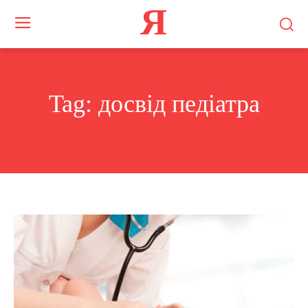
Я
Tag:
досвід педіатра