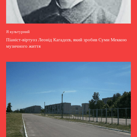
Я культурний
Піаніст-віртуоз Леонід Кагадєєв, який зробив Суми Меккою
музичного життя