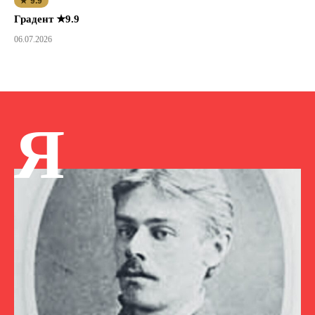
★ 9.9
Градент ★9.9
06.07.2026
Я