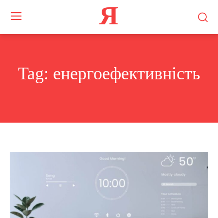
Я
Tag:
енергоефективність