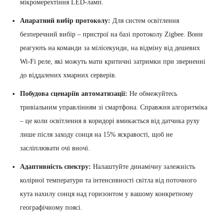
мікромерехтіння LED-ламп.
Апаратний вибір протоколу:
Для систем освітлення
безперечний вибір – пристрої на базі протоколу Zigbee. Вони
реагують на команди за мілісекунди, на відміну від дешевих
Wi-Fi реле, які можуть мати критичні затримки при зверненні
до віддалених хмарних серверів.
Побудова сценаріїв автоматизації:
Не обмежуйтесь
тривіальним управлінням зі смартфона. Справжня алгоритміка
– це коли освітлення в коридорі вмикається від датчика руху
лише після заходу сонця на 15% яскравості, щоб не
засліплювати очі вночі.
Адаптивність спектру:
Налаштуйте динамічну залежність
колірної температури та інтенсивності світла від поточного
кута нахилу сонця над горизонтом у вашому конкретному
географічному поясі.