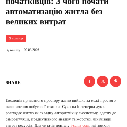
початківців: З чого почати
автоматизацію житла без
великих витрат
Я новатор
09.03.2026
i-sumy
By
SHARE
Еволюція приватного простору давно вийшла за межі простого
накопичення побутової техніки. Сучасна інженерна думка
розглядає житло як складну алгоритмічну екосистему, здатну до
саморегуляції, предиктивного аналізу та жорсткої мінімізації
витрат ресурсів. Для читачів порталу
i-sumy.com
, які звикли