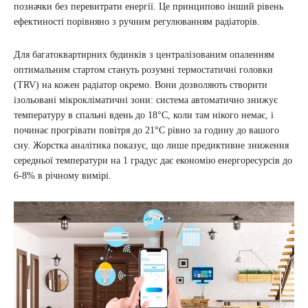
позначки без перевитрати енергії. Це принципово інший рівень
ефектиності порівняно з ручним регулюванням радіаторів.
Для багатоквартирних будинків з централізованим опаленням
оптимальним стартом стануть розумні термостатичні головки
(TRV) на кожен радіатор окремо. Вони дозволяють створити
ізольовані мікрокліматичні зони: система автоматично знижує
температуру в спальні вдень до 18°C, коли там нікого немає, і
починає прогрівати повітря до 21°C рівно за годину до вашого
сну. Жорстка аналітика показує, що лише предиктивне зниження
середньої температури на 1 градус дає економію енергоресурсів до
6-8% в річному вимірі.