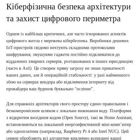
Кіберфізична безпека архітектури
та захист цифрового периметра
Одним із найбільш критичних, але часто ігнорованих аспектів
цифрового житла є мережева кібербезпека. Виробники дешевих
IoT-пристроїв свідомо нехтують складними протоколами
шифрування, змушуючи гаджети постійно підключатися до
віддалених хмарних серверів, розташованих в інших юрисдикціях
(часто в Азії). Це створює пряму загрозу не лише приватності
ваших даних, але й операційній стабільності: у разі найменшого
збою на серверах вендора або відключення інтернету від
провайдера ваш будинок буквально “осліпне”.
Для справжніх архітекторів свого простору єдино правильним і
безкомпромісним шляхом є локальне виконання коду. Платформи
з відкритим вихідним кодом (Open Source), такі як Home Assistant,
встановлюються на локальний енергоефективний міні-комп’ютер
або одноплатник (наприклад, Raspberry Pi 4 або Intel NUC). Цей
сервер обробляють всі алгоритми виключно всередині вашої