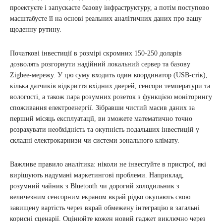
проектуєте і запускаєте базову інфраструктуру, а потім поступово
масштабуєте її на основі реальних аналітичних даних про вашу
щоденну рутину.
Початкові інвестиції в розмірі скромних 150-250 доларів
дозволять розгорнути надійний локальний сервер та базову
Zigbee-мережу. У цю суму входить один координатор (USB-стік),
кілька датчиків відкриття вхідних дверей, сенсори температури та
вологості, а також пара розумних розеток з функцією моніторингу
споживання електроенергії. Зібравши чистий масив даних за
перший місяць експлуатації, ви зможете математично точно
розрахувати необхідність та окупність подальших інвестицій у
складні електрокарнизи чи системи зонального клімату.
Важливе правило аналітика: ніколи не інвестуйте в пристрої, які
вирішують надумані маркетингові проблеми. Наприклад,
розумний чайник з Bluetooth чи дорогий холодильник з
величезним сенсорним екраном вкрай рідко окупають свою
завищену вартість через вкрай обмежену інтеграцію в загальні
корисні сценарії. Оцінюйте кожен новий гаджет виключно через