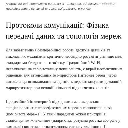
Апаратний хаб локального виконання – центральний елемент обробки
масивів даних у сучасній екосистемі розумного житла.
Протоколи комунікації: Фізика
передачі даних та топологія мереж
Для забезпечення безперебійної роботи десятків датчиків та
виконавчих механізмів критично необхідно розуміти різницю між
стандартами бездротового зв’язку. Традиційний Wi-Fi,
незважаючи на свою тотальну поширеність, є вкрай неефективним
рішенням для автономних IoT-пристроїв (Інтернет речей) через
високе енергоспоживання та здатність перевантажувати домашній
маршрутизатор при великій кількості підключених клієнтів.
Професійний інженерний підхід вимагає використання
спеціалізованих енергоефективних мереж з топологією mesh
(комірчаста мережа). У такій парадигмі кожен пристрій зі
стаціонарним живленням (наприклад, розумна розетка або реле у
вимикачі) виступає ретранслятором сигналу для інших. Це