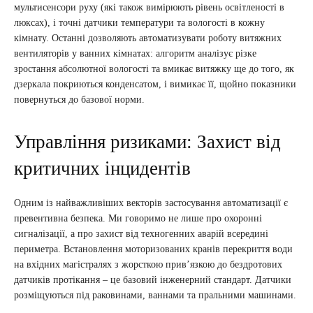
мультисенсори руху (які також вимірюють рівень освітленості в
люксах), і точні датчики температури та вологості в кожну
кімнату. Останні дозволяють автоматизувати роботу витяжних
вентиляторів у ванних кімнатах: алгоритм аналізує різке
зростання абсолютної вологості та вмикає витяжку ще до того, як
дзеркала покриються конденсатом, і вимикає її, щойно показники
повернуться до базової норми.
Управління ризиками: Захист від
критичних інцидентів
Одним із найважливіших векторів застосування автоматизації є
превентивна безпека. Ми говоримо не лише про охоронні
сигналізації, а про захист від техногенних аварій всередині
периметра. Встановлення моторизованих кранів перекриття води
на вхідних магістралях з жорсткою прив’язкою до бездротових
датчиків протікання – це базовий інженерний стандарт. Датчики
розміщуються під раковинами, ваннами та пральними машинами.