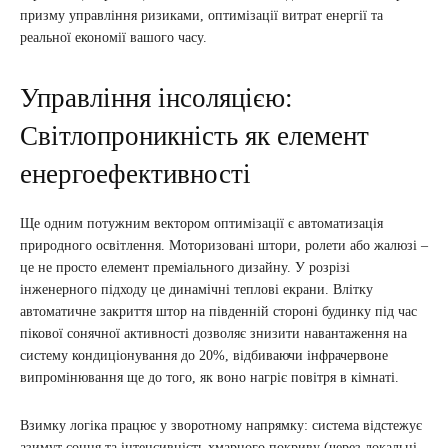
призму управління ризиками, оптимізації витрат енергії та
реальної економії вашого часу.
Управління інсоляцією:
Світлопроникність як елемент
енергоефективності
Ще одним потужним вектором оптимізації є автоматизація
природного освітлення. Моторизовані штори, ролети або жалюзі –
це не просто елемент преміального дизайну. У розрізі
інженерного підходу це динамічні теплові екрани. Влітку
автоматичне закриття штор на південній стороні будинку під час
пікової сонячної активності дозволяє знизити навантаження на
систему кондиціонування до 20%, відбиваючи інфрачервоне
випромінювання ще до того, як воно нагріє повітря в кімнаті.
Взимку логіка працює у зворотному напрямку: система відстежує
азимут сонця та інтенсивність хмарного покриву (через локальні