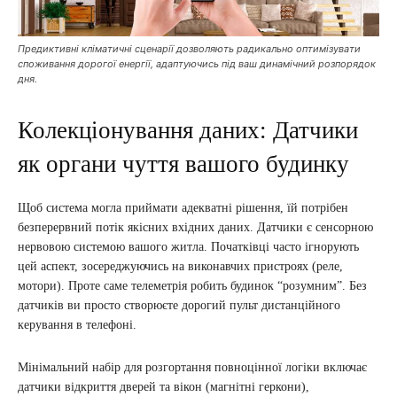
Предиктивні кліматичні сценарії дозволяють радикально оптимізувати
споживання дорогої енергії, адаптуючись під ваш динамічний розпорядок
дня.
Колекціонування даних: Датчики
як органи чуття вашого будинку
Щоб система могла приймати адекватні рішення, їй потрібен
безперервний потік якісних вхідних даних. Датчики є сенсорною
нервовою системою вашого житла. Початківці часто ігнорують
цей аспект, зосереджуючись на виконавчих пристроях (реле,
мотори). Проте саме телеметрія робить будинок “розумним”. Без
датчиків ви просто створюєте дорогий пульт дистанційного
керування в телефоні.
Мінімальний набір для розгортання повноцінної логіки включає
датчики відкриття дверей та вікон (магнітні геркони),