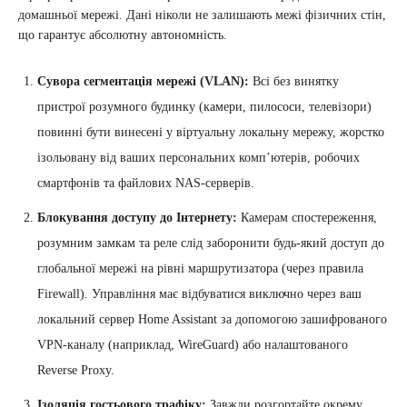
домашньої мережі. Дані ніколи не залишають межі фізичних стін,
що гарантує абсолютну автономність.
Сувора сегментація мережі (VLAN):
Всі без винятку
пристрої розумного будинку (камери, пилососи, телевізори)
повинні бути винесені у віртуальну локальну мережу, жорстко
ізольовану від ваших персональних комп’ютерів, робочих
смартфонів та файлових NAS-серверів.
Блокування доступу до Інтернету:
Камерам спостереження,
розумним замкам та реле слід заборонити будь-який доступ до
глобальної мережі на рівні маршрутизатора (через правила
Firewall). Управління має відбуватися виключно через ваш
локальний сервер Home Assistant за допомогою зашифрованого
VPN-каналу (наприклад, WireGuard) або налаштованого
Reverse Proxy.
Ізоляція гостьового трафіку:
Завжди розгортайте окрему