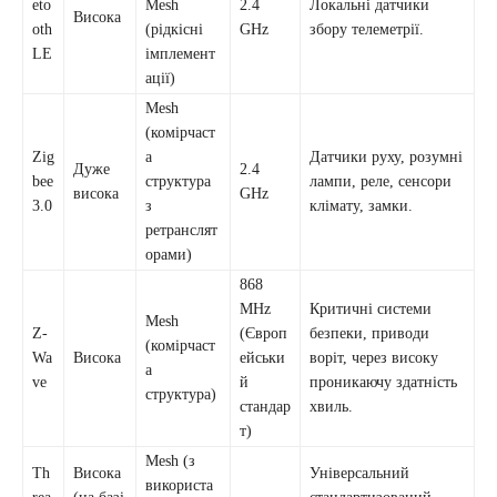
eto
Mesh
2.4
Локальні датчики
Висока
oth
(рідкісні
GHz
збору телеметрії.
LE
імплемент
ації)
Mesh
(комірчаст
Zig
а
Датчики руху, розумні
Дуже
2.4
bee
структура
лампи, реле, сенсори
висока
GHz
3.0
з
клімату, замки.
ретранслят
орами)
868
MHz
Критичні системи
Mesh
Z-
(Європ
безпеки, приводи
(комірчаст
Wa
Висока
ейськи
воріт, через високу
а
ve
й
проникаючу здатність
структура)
стандар
хвиль.
т)
Mesh (з
Th
Висока
Універсальний
використа