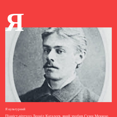
Я
Я культурний
Піаніст-віртуоз Леонід Кагадєєв, який зробив Суми Меккою