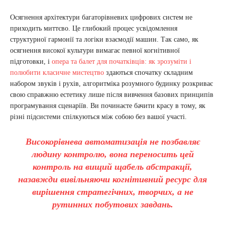
Осягнення архітектури багаторівневих цифрових систем не
приходить миттєво. Це глибокий процес усвідомлення
структурної гармонії та логіки взаємодії машин. Так само, як
осягнення високої культури вимагає певної когнітивної
підготовки, і
опера та балет для початківців: як зрозуміти і
полюбити класичне мистецтво
здаються спочатку складним
набором звуків і рухів, алгоритміка розумного будинку розкриває
свою справжню естетику лише після вивчення базових принципів
програмування сценаріїв. Ви починаєте бачити красу в тому, як
різні підсистеми спілкуються між собою без вашої участі.
Високорівнева автоматизація не позбавляє
людину контролю, вона переносить цей
контроль на вищий щабель абстракції,
назавжди вивільняючи когнітивний ресурс для
вирішення стратегічних, творчих, а не
рутинних побутових завдань.