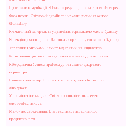
Протоколи комунікації: Фізика передачі даних та топологія мереж
Фаза перша: Світловий дизайн та циркадні ритми як основа
біохакінгу
Кліматичний контроль та управління термальною масою будинку
Колекціонування даних: Датчики як органи чуття вашого будинку
Управління ризиками: Захист від критичних інцидентів
Когнітивний дисонанс та адаптація мислення до алгоритмів
Кіберфізична безпека архітектури та захист цифрового
периметра
Економічний вимір: Стратегія масштабування без втрати
ліквідності
Управління інсоляцією: Світлопроникність як елемент
енергоефективності
Майбутнє середовища: Від реактивної парадигми до
предиктивності