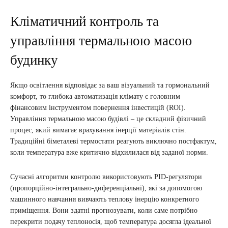
Кліматичний контроль та
управління термальною масою
будинку
Якщо освітлення відповідає за ваш візуальний та гормональний
комфорт, то глибока автоматизація клімату є головним
фінансовим інструментом повернення інвестицій (ROI).
Управління термальною масою будівлі – це складний фізичний
процес, який вимагає врахування інерції матеріалів стін.
Традиційні біметалеві термостати реагують виключно постфактум,
коли температура вже критично відхилилася від заданої норми.
Сучасні алгоритми контролю використовують PID-регулятори
(пропорційно-інтегрально-диференціальні), які за допомогою
машинного навчання вивчають теплову інерцію конкретного
приміщення. Вони здатні прогнозувати, коли саме потрібно
перекрити подачу теплоносія, щоб температура досягла ідеальної