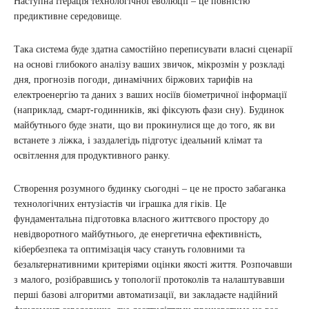
Наступна ітерація технологічної еволюції – це повністю
предиктивне середовище.
Така система буде здатна самостійно переписувати власні сценарії
на основі глибокого аналізу ваших звичок, мікрозмін у розкладі
дня, прогнозів погоди, динамічних біржових тарифів на
електроенергію та даних з ваших носіїв біометричної інформації
(наприклад, смарт-годинників, які фіксують фази сну). Будинок
майбутнього буде знати, що ви прокинулися ще до того, як ви
встанете з ліжка, і заздалегідь підготує ідеальний клімат та
освітлення для продуктивного ранку.
Створення розумного будинку сьогодні – це не просто забаганка
технологічних ентузіастів чи іграшка для гіків. Це
фундаментальна підготовка власного життєвого простору до
невідворотного майбутнього, де енергетична ефективність,
кібербезпека та оптимізація часу стануть головними та
безальтернативними критеріями оцінки якості життя. Розпочавши
з малого, розібравшись у топології протоколів та налаштувавши
перші базові алгоритми автоматизації, ви закладаєте надійний