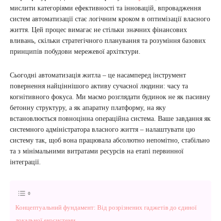
мислити категоріями ефективності та інновацій, впровадження
систем автоматизації стає логічним кроком в оптимізації власного
життя. Цей процес вимагає не стільки значних фінансових
вливань, скільки стратегічного планування та розуміння базових
принципів побудови мережевої архітктури.
Сьогодні автоматизація житла – це насамперед інструмент
повернення найціннішого активу сучасної людини: часу та
когнітивного фокуса. Ми маємо розглядати будинок не як пасивну
бетонну структуру, а як апаратну платформу, на яку
встановлюється повноцінна операційна система. Ваше завдання як
системного адміністратора власного життя – налаштувати цю
систему так, щоб вона працювала абсолютно непомітно, стабільно
та з мінімальними витратами ресурсів на етапі первинної
інтеграції.
Концептуальний фундамент: Від розрізнених гаджетів до єдиної
локальної екосистеми