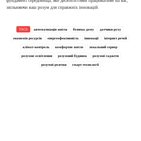
фундамент середовища, яке десятиліттями працюватиме на вас,
звільняючи ваш розум для справжніх інновацій.
TAGS
автоматизація житла
безпека дому
датчики руху
економія ресурсів
енергоефективність
інновації
інтернет речей
клімат-контроль
комфортне житло
локальний сервер
розумне освітлення
розумний будинок
розумні гаджети
розумні розетки
смарт-технології