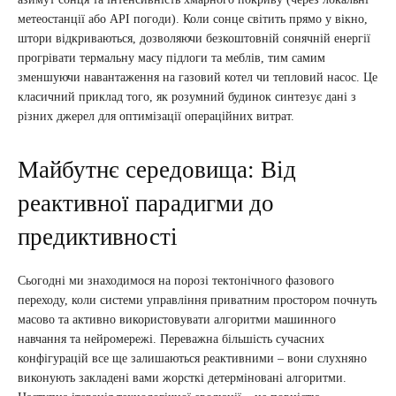
метеостанції або API погоди). Коли сонце світить прямо у вікно,
штори відкриваються, дозволяючи безкоштовній сонячній енергії
прогрівати термальну масу підлоги та меблів, тим самим
зменшуючи навантаження на газовий котел чи тепловий насос. Це
класичний приклад того, як розумний будинок синтезує дані з
різних джерел для оптимізації операційних витрат.
Майбутнє середовища: Від
реактивної парадигми до
предиктивності
Сьогодні ми знаходимося на порозі тектонічного фазового
переходу, коли системи управління приватним простором почнуть
масово та активно використовувати алгоритми машинного
навчання та нейромережі. Переважна більшість сучасних
конфігурацій все ще залишаються реактивними – вони слухняно
виконують закладені вами жорсткі детерміновані алгоритми.