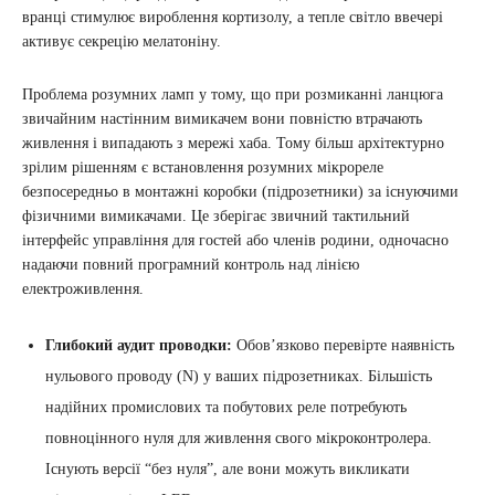
вранці стимулює вироблення кортизолу, а тепле світло ввечері
активує секрецію мелатоніну.
Проблема розумних ламп у тому, що при розмиканні ланцюга
звичайним настінним вимикачем вони повністю втрачають
живлення і випадають з мережі хаба. Тому більш архітектурно
зрілим рішенням є встановлення розумних мікрореле
безпосередньо в монтажні коробки (підрозетники) за існуючими
фізичними вимикачами. Це зберігає звичний тактильний
інтерфейс управління для гостей або членів родини, одночасно
надаючи повний програмний контроль над лінією
електроживлення.
Глибокий аудит проводки:
Обов’язково перевірте наявність
нульового проводу (N) у ваших підрозетниках. Більшість
надійних промислових та побутових реле потребують
повноцінного нуля для живлення свого мікроконтролера.
Існують версії “без нуля”, але вони можуть викликати