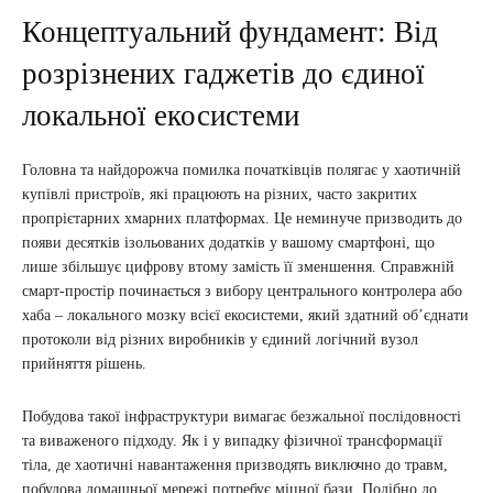
Концептуальний фундамент: Від
розрізнених гаджетів до єдиної
локальної екосистеми
Головна та найдорожча помилка початківців полягає у хаотичній
купівлі пристроїв, які працюють на різних, часто закритих
пропрієтарних хмарних платформах. Це неминуче призводить до
появи десятків ізольованих додатків у вашому смартфоні, що
лише збільшує цифрову втому замість її зменшення. Справжній
смарт-простір починається з вибору центрального контролера або
хаба – локального мозку всієї екосистеми, який здатний об’єднати
протоколи від різних виробників у єдиний логічний вузол
прийняття рішень.
Побудова такої інфраструктури вимагає безжальної послідовності
та виваженого підходу. Як і у випадку фізичної трансформації
тіла, де хаотичні навантаження призводять виключно до травм,
побудова домашньої мережі потребує міцної бази. Подібно до