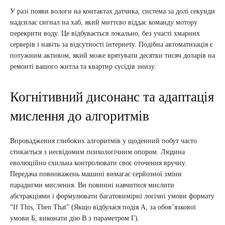
У разі появи вологи на контактах датчика, система за долі секунди
надсилає сигнал на хаб, який миттєво віддає команду мотору
перекрити воду. Це відбувається локально, без участі хмарних
серверів і навіть за відсутності інтернету. Подібна автоматизація є
потужним активом, який може врятувати десятки тисяч доларів на
ремонті вашого житла та квартир сусідів знизу.
Когнітивний дисонанс та адаптація
мислення до алгоритмів
Впровадження глибоких алгоритмів у щоденний побут часто
стикається з несвідомим психологічним опором. Людина
еволюційно схильна контролювати своє оточення вручну.
Передача повноважень машині вимагає серйозної зміни
парадигми мислення. Ви повинні навчитися мислити
абстракціями і формулювати багатовимірні логічні умови формату
“If This, Then That” (Якщо відбулася подія А, за обов’язкової
умови Б, виконати дію В з параметром Г).