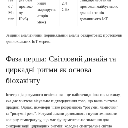
rea
(на базі
стандартизований
нням
2.4
d /
протоко
протокол майбутнього
маршрутиз
GHz
Ma
лу
для всіх типів
аторів
tter
IPv6)
домашнього IoT.
меж)
Звідний аналітичний порівняльний аналіз бездротових протоколів
для локальних IoT-мереж.
Фаза перша: Світловий дизайн та
циркадні ритми як основа
біохакінгу
Інтеграція розумного освітлення – це найочевидніша точка входу,
яка дає миттєве візуальне підтвердження того, що ваша система
працює. Однак, інженери чітко розрізняють “розумні лампочки”
та “розумні реле”. Розумні лампи дозволяють гнучко змінювати
колірну температуру, що має фундаментальне значення для
синхронізації циркадних ритмів: холодне спектральне світло