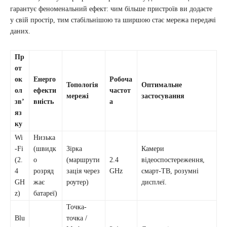
гарантує феноменальний ефект: чим більше пристроїв ви додаєте
у свій простір, тим стабільнішою та ширшою стає мережа передачі
даних.
Пр
от
ок
Енерго
Робоча
Топологія
Оптимальне
ол
ефекти
частот
мережі
застосування
зв’
вність
а
яз
ку
Wi
Низька
-Fi
(швидк
Зірка
Камери
(2.
о
(маршрути
2.4
відеоспостереження,
4
розряд
зація через
GHz
смарт-ТВ, розумні
GH
жає
роутер)
дисплеї.
z)
батареї)
Точка-
Blu
точка /