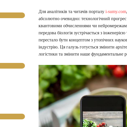
Для аналітиків та читачів порталу
i-sumy.com
абсолютно очевидно: технологічний прогрес
квантовими обчисленнями чи нейромережами.
передова біологія зустрічається з інженерією
перестало бути концептом з утопічних науко
індустрію. Ця галузь готується змінити архіт
логістики та змінити наше фундаментальне р