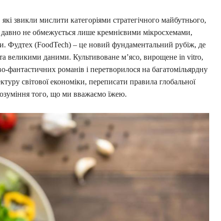
, які звикли мислити категоріями стратегічного майбутнього,
 давно не обмежується лише кремнієвими мікросхемами,
 Фудтех (FoodTech) – це новий фундаментальний рубіж, де
 та великими даними. Культивоване м’ясо, вирощене in vitro,
во-фантастичних романів і перетворилося на багатомільярдну
ектуру світової економіки, переписати правила глобальної
озуміння того, що ми вважаємо їжею.