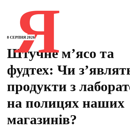
Я
8 СЕРПНЯ 2026
Штучне м’ясо та
фудтех: Чи з’являт
продукти з лаборат
на полицях наших
магазинів?