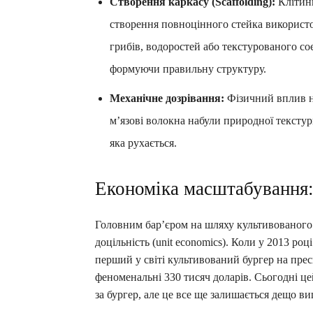
Створення каркасу (Scaffolding):
Клітини
створення повноцінного стейка використов
грибів, водоростей або текстурованого со
формуючи правильну структуру.
Механічне дозрівання:
Фізичний вплив на
м’язові волокна набули природної текстури
яка рухається.
Економіка масштабування:
Головним бар’єром на шляху культивованого 
доцільність (unit economics). Коли у 2013 р
перший у світі культивований бургер на преск
феноменальні 330 тисяч доларів. Сьогодні цей
за бургер, але це все ще залишається дещо в