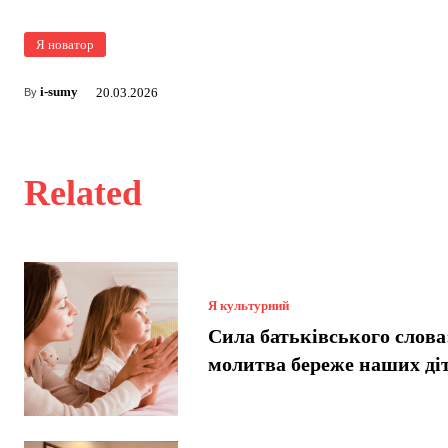
Я новатор
i-sumy
20.03.2026
By
Related
Я культурний
Сила батьківського слова
молитва береже наших ді