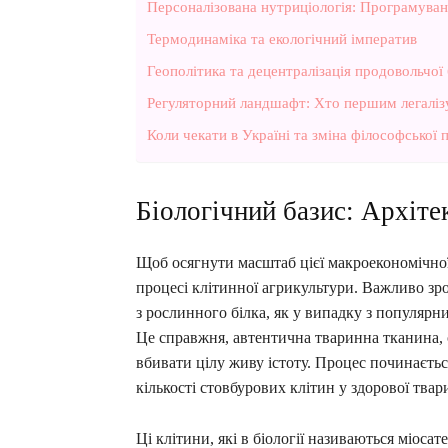
Персоналізована нутриціологія: Програмуванн
Термодинаміка та екологічний імператив
Геополітика та децентралізація продовольчої
Регуляторний ландшафт: Хто першим легаліз
Коли чекати в Україні та зміна філософської
Біологічний базис: Архіте
Щоб осягнути масштаб цієї макроекономічної
процесі клітинної агрикультури. Важливо зро
з рослинного білка, як у випадку з популярн
Це справжня, автентична тваринна тканина, 
вбивати цілу живу істоту. Процес починається
кількості стовбурових клітин у здорової тва
Ці клітини, які в біології називаються міоса