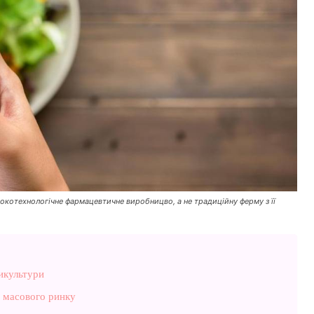
сокотехнологічне фармацевтичне виробницво, а не традиційну ферму з її
рикультури
о масового ринку