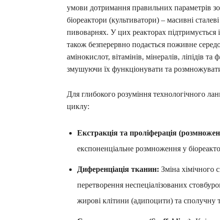
умови дотримання правильних параметрів зо
біореактори (культиватори) – масивні сталев
пивоварнях. У цих реакторах підтримується і
також безперервно подається поживне серед
амінокислот, вітамінів, мінералів, ліпідів та
змушуючи їх функціонувати та розмножуватис
Для глибокого розуміння технологічного лан
циклу:
Екстракція та проліферація (розмножен
експоненціальне розмноження у біореактор
Диференціація тканин:
Зміна хімічного 
перетворення неспеціалізованих стовбуров
жирові клітини (адипоцити) та сполучну 