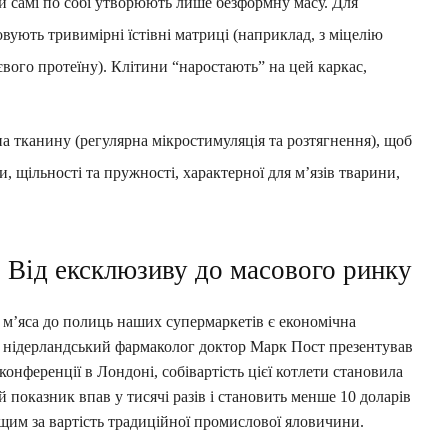
 самі по собі утворюють лише безформну масу. Для
ують тривимірні їстівні матриці (наприклад, з міцелію
євого протеїну). Клітини “наростають” на цей каркас,
 тканину (регулярна мікростимуляція та розтягнення), щоб
, щільності та пружності, характерної для м’язів тварини,
 Від ексклюзиву до масового ринку
м’яса до полиць наших супермаркетів є економічна
оці нідерландський фармаколог доктор Марк Пост презентував
онференції в Лондоні, собівартість цієї котлети становила
 показник впав у тисячі разів і становить менше 10 доларів
ищим за вартість традиційної промислової яловичини.