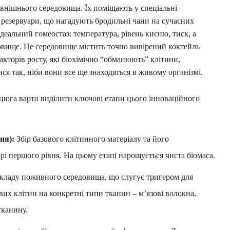
внішнього середовища. Їх поміщають у спеціальні
і резервуари, що нагадують бродильні чани на сучасних
деальний гомеостаз: температура, рівень кисню, тиск, а
овище. Це середовище містить точно вивірений коктейль
 факторів росту, які біохімічно “обманюють” клітини,
я так, ніби вони все ще знаходяться в живому організмі.
цюга варто виділити ключові етапи цього інноваційного
ня):
Збір базового клітинного матеріалу та його
і першого рівня. На цьому етапі нарощується чиста біомаса.
складу поживного середовища, що слугує тригером для
их клітин на конкретні типи тканин – м’язові волокна,
тканину.