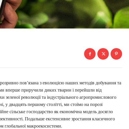
нерозривно пов’язана з еволюцією наших методів добування та
и ми вперше приручили диких тварин і перейшли від
хи зеленої революції та індустріального агропромислового
і, у двадцять першому столітті, ми стоїмо на порозі
ійне сільське господарство як економічна модель досягло
ефективності. Подальше екстенсивне зростання класичного
м глобальної макроекосистеми.