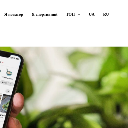
Я новатор
Я спортивний
ТОП
UA
RU