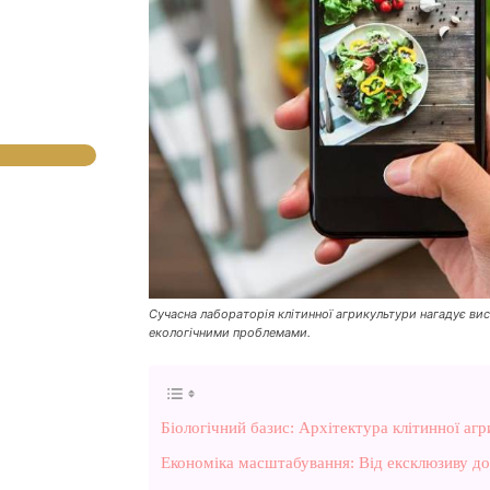
Сучасна лабораторія клітинної агрикультури нагадує ви
екологічними проблемами.
Біологічний базис: Архітектура клітинної аг
Економіка масштабування: Від ексклюзиву д