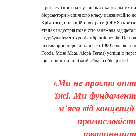
Проблема криється у високих капітальних в
біореактори медичного класу надзвичайно дор
Крім того, операційні витрати (OPEX) крити
етапах індустрія повністю залежала від фета
видобувається з крові ембріонів корів. Це п
неймовірно дорого (близько 1000 доларів за л
Foods, Mosa Meat, Aleph Farms) успішно пере
що спричинило різкий обвал собівартості.
«Ми не просто опти
їжі. Ми фундамента
м’яса від концепці
промисловість
тваринництв