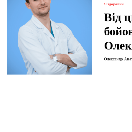
Я здоровий
Від 
бойо
Олек
Олександр Анат