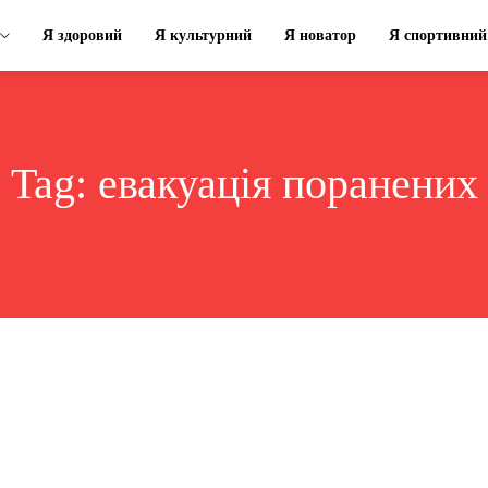
Я здоровий
Я культурний
Я новатор
Я спортивний
Tag:
евакуація поранених