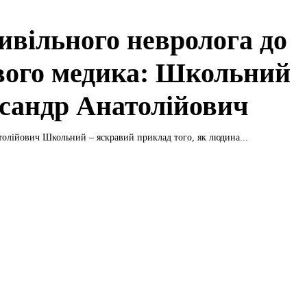
цивільного невролога до
вого медика: Школьний
сандр Анатолійович
олійович Школьний – яскравий приклад того, як людина...