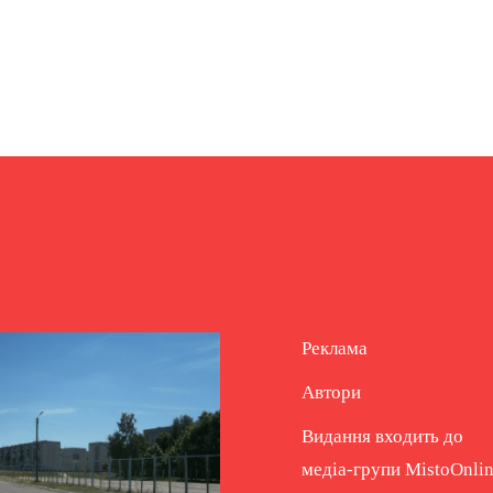
Реклама
Автори
Видання входить до
медіа-групи
MistoOnli