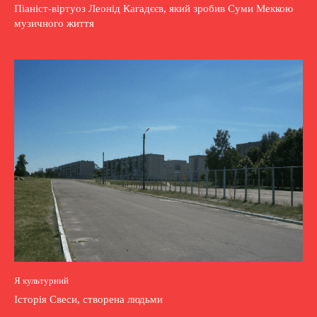
Піаніст-віртуоз Леонід Кагадєєв, який зробив Суми Меккою
музичного життя
Я культурний
Історія Свеси, створена людьми