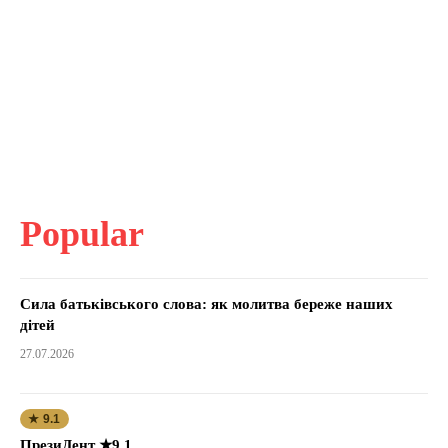
Popular
Сила батьківського слова: як молитва береже наших
дітей
27.07.2026
★ 9.1
ПрезиДент ★9.1