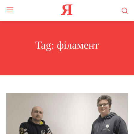
Я
Tag:
філамент