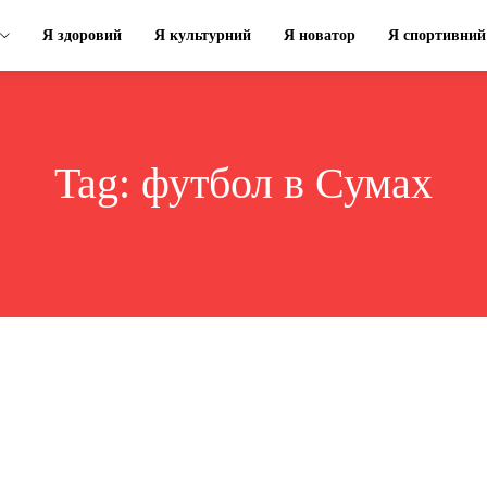
Я здоровий
Я культурний
Я новатор
Я спортивний
Tag:
футбол в Сумах