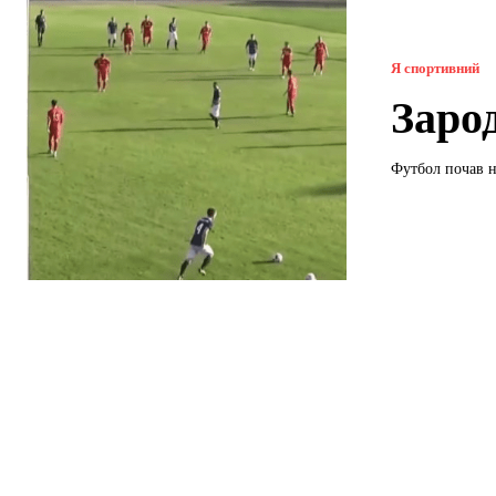
Я спортивний
Заро
Футбол почав н