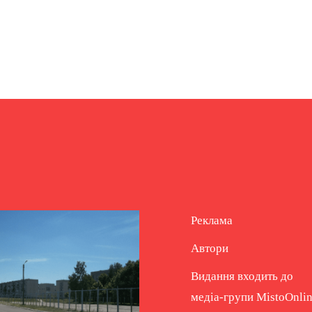
Реклама
Автори
Видання входить до
медіа-групи
MistoOnli