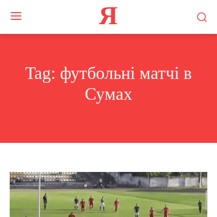
Я
Tag:
футбольні матчі в
Сумах