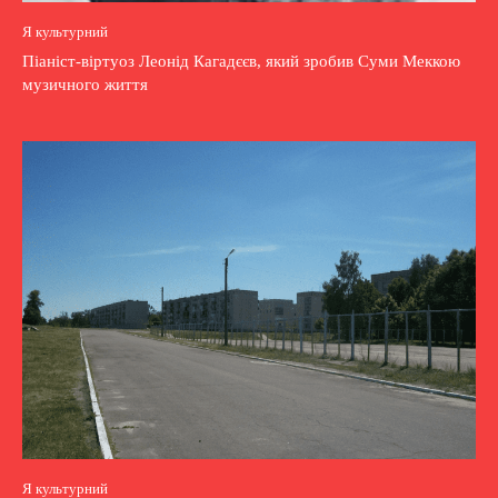
Я культурний
Піаніст-віртуоз Леонід Кагадєєв, який зробив Суми Меккою
музичного життя
Я культурний