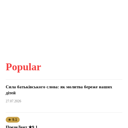
Popular
Сила батьківського слова: як молитва береже наших
дітей
27.07.2026
★ 9.1
ПрезиДент ★9.1