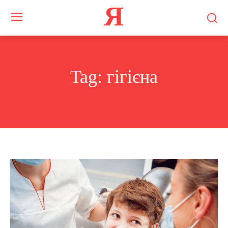
Я
Tag:
гігієна