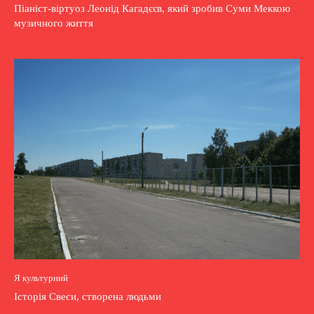
Піаніст-віртуоз Леонід Кагадєєв, який зробив Суми Меккою
музичного життя
Я культурний
Історія Свеси, створена людьми