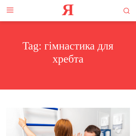
Я
Tag:
гімнастика для
хребта