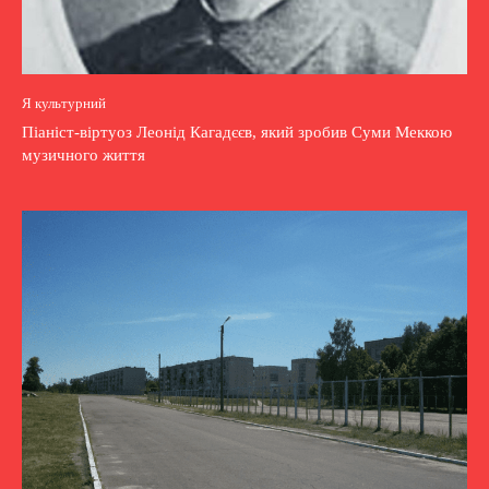
Я культурний
Піаніст-віртуоз Леонід Кагадєєв, який зробив Суми Меккою
музичного життя