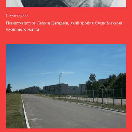
Я культурний
Піаніст-віртуоз Леонід Кагадєєв, який зробив Суми Меккою
музичного життя