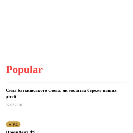
Popular
Сила батьківського слова: як молитва береже наших
дітей
27.07.2026
★ 9.1
ПрезиДент ★9.1