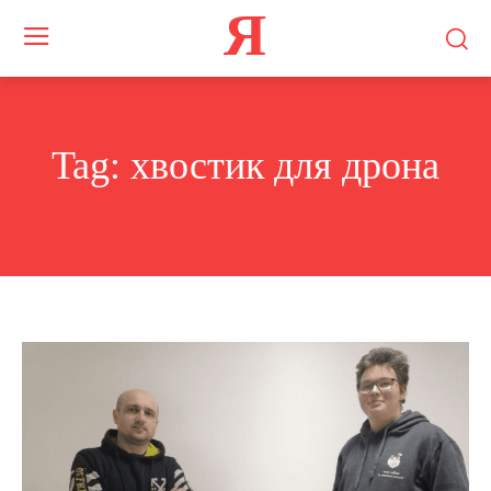
Я
Tag:
хвостик для дрона