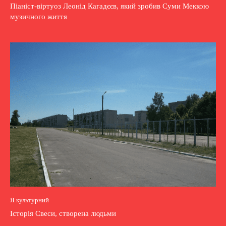
Піаніст-віртуоз Леонід Кагадєєв, який зробив Суми Меккою
музичного життя
Я культурний
Історія Свеси, створена людьми