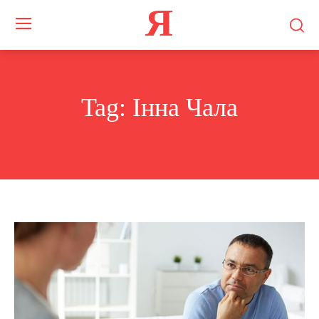
Я
Tag:
Інна Чала