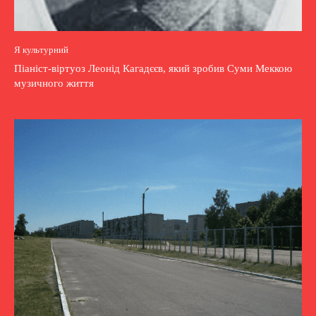
Я культурний
Піаніст-віртуоз Леонід Кагадєєв, який зробив Суми Меккою
музичного життя