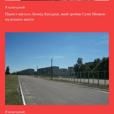
Я культурний
Піаніст-віртуоз Леонід Кагадєєв, який зробив Суми Меккою
музичного життя
Я культурний