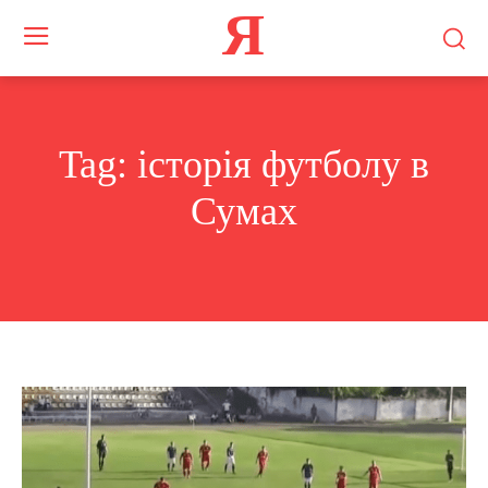
Я
Tag:
історія футболу в
Сумах