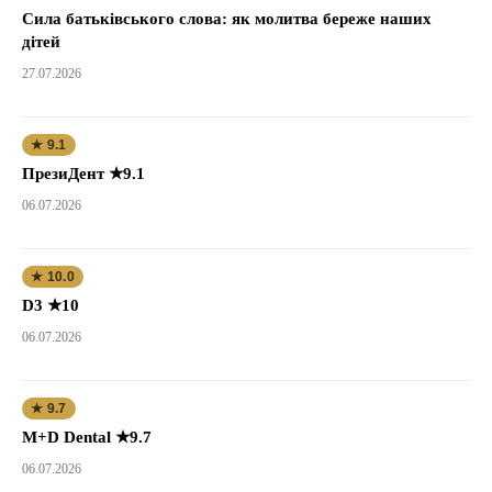
Сила батьківського слова: як молитва береже наших
дітей
27.07.2026
★ 9.1
ПрезиДент ★9.1
06.07.2026
★ 10.0
D3 ★10
06.07.2026
★ 9.7
M+D Dental ★9.7
06.07.2026