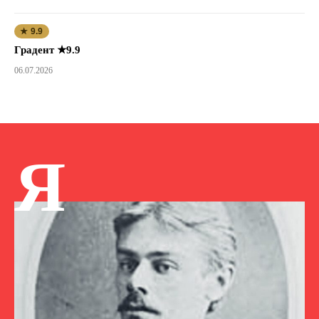
★ 9.9
Градент ★9.9
06.07.2026
Я