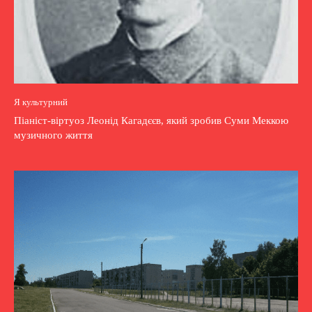
Я культурний
Піаніст-віртуоз Леонід Кагадєєв, який зробив Суми Меккою
музичного життя