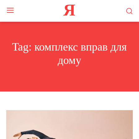
Я
Tag:
комплекс вправ для
дому