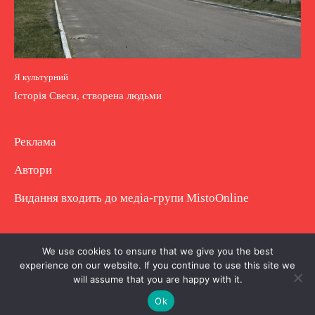
Я культурний
Історія Свеси, створена людьми
Реклама
Автори
Видання входить до медіа-групи
MistoOnline
Copyright © Повне використання матеріалу
We use cookies to ensure that we give you the best
experience on our website. If you continue to use this site we
заборонено. Частково можна з гіперпосиланням.
will assume that you are happy with it.
Ok
.
.
.