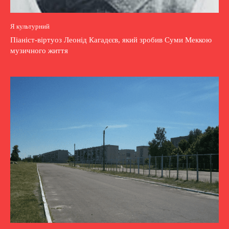
Я культурний
Піаніст-віртуоз Леонід Кагадєєв, який зробив Суми Меккою
музичного життя