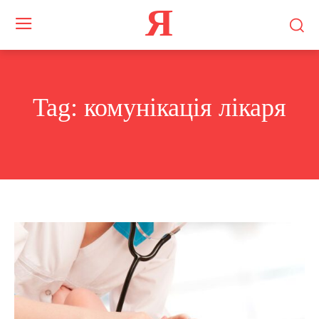
Я
Tag:
комунікація лікаря