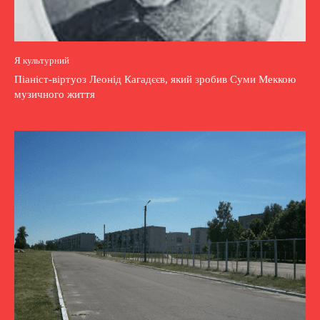
Я культурний
Піаніст-віртуоз Леонід Кагадєєв, який зробив Суми Меккою
музичного життя