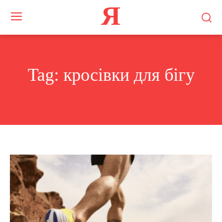
Я
Tag:
кросівки для бігу