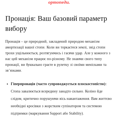
ортопеди.
Пронація: Ваш базовий параметр
вибору
Пронація – це природний, закладений природою механізм
амортизації вашої стопи. Коли ви торкаєтеся землі, звід стопи
трохи ущільнюється, розтягуючись і гасячи удар. Але у кожного з
нас цей механізм працює по-різному. Не знаючи свого типу
пронації, ви буквально граєте в рулетку зі своїми менісками та
зв’язками.
Гіперпронація (часто супроводжується плоскостопістю):
Стопа завалюється всередину занадто сильно. Коліно йде
слідом, критично порушуючи вісь навантаження. Вам життєво
необхідні кросівки з жорстким супінатором та системою
підтримки (маркування Support або Stability).