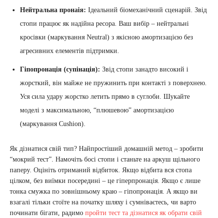
Нейтральна пронаія:
Ідеальний біомеханічний сценарій. Звід
стопи працює як надійна ресора. Ваш вибір – нейтральні
кросівки (маркування Neutral) з якісною амортизацією без
агресивних елементів підтримки.
Гіпопронація (супінація):
Звід стопи занадто високий і
жорсткий, він майже не пружинить при контакті з поверхнею.
Уся сила удару жорстко летить прямо в суглоби. Шукайте
моделі з максимальною, “плюшевою” амортизацією
(маркування Cushion).
Як дізнатися свій тип? Найпростіший домашній метод – зробити
“мокрий тест”. Намочіть босі стопи і станьте на аркуш щільного
паперу. Оцініть отриманий відбиток. Якщо відбита вся стопа
цілком, без виїмки посередині – це гіперпронація. Якщо є лише
тонка смужка по зовнішньому краю – гіпопронація. А якщо ви
взагалі тільки стоїте на початку шляху і сумніваєтесь, чи варто
починати бігати, радимо
пройти тест та дізнатися як обрати свій