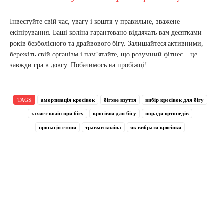
Інвестуйте свій час, увагу і кошти у правильне, зважене
екіпірування. Ваші коліна гарантовано віддячать вам десятками
років безболісного та драйвового бігу. Залишайтеся активними,
бережіть свій організм і пам’ятайте, що розумний фітнес – це
завжди гра в довгу. Побачимось на пробіжці!
TAGS
амортизація кросівок
бігове взуття
вибір кросівок для бігу
захист колін при бігу
кросівки для бігу
поради ортопедів
пронація стопи
травми коліна
як вибрати кросівки