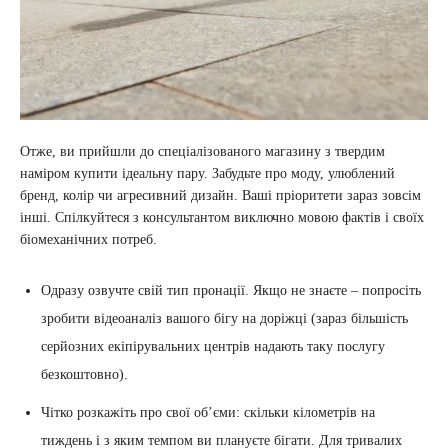
Отже, ви прийшли до спеціалізованого магазину з твердим
наміром купити ідеальну пару. Забудьте про моду, улюблений
бренд, колір чи агресивний дизайн. Ваші пріоритети зараз зовсім
інші. Спілкуйтеся з консультантом виключно мовою фактів і своїх
біомеханічних потреб.
Одразу озвучте свій тип пронації. Якщо не знаєте – попросіть
зробити відеоаналіз вашого бігу на доріжці (зараз більшість
серйозних екіпірувальних центрів надають таку послугу
безкоштовно).
Чітко розкажіть про свої об’єми: скільки кілометрів на
тиждень і з яким темпом ви плануєте бігати. Для тривалих