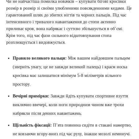
Чи не найчастіша помилка новачків – купувати бігові кросівки
розмір в розмір зі своїми улюбленими повсякденними кедами. Це
гарантований шлях до збитих нігтів та чорних пальців. Під час
інтенсивного і тривалого навантаження до стопи активно
приливає кров, вона набрякає і суттєво збільшується в об’ємі.
Крім того, під час фази сильного відштовхування стопа
розплющується і видовжується.
Правило великого пальця:
Між вашим найдовшим пальцем
(зверніть увагу, це не завжди великий палець) і краєм носка
кросівка має залишатися мінімум 5-8 міліметрів вільного
простору.
Вечірні примірки:
Завжди йдіть купувати спортивне взуття
виключно ввечері, коли ноги природним чином вже трохи
набрякли після денних навантажень.
Щільність фіксації:
П’ята повинна сидіти в стакані намертво,
не ковзаючи вгору-вниз під час руху, інакше мозолі неминучі.