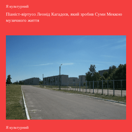
Я культурний
Піаніст-віртуоз Леонід Кагадєєв, який зробив Суми Меккою
музичного життя
Я культурний