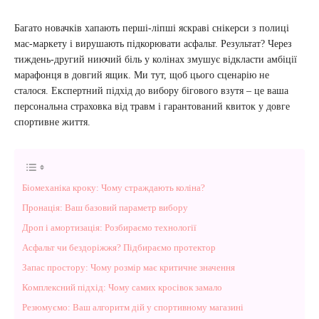
Багато новачків хапають перші-ліпші яскраві снікерси з полиці
мас-маркету і вирушають підкорювати асфальт. Результат? Через
тиждень-другий ниючий біль у колінах змушує відкласти амбіції
марафонця в довгий ящик. Ми тут, щоб цього сценарію не
сталося. Експертний підхід до вибору бігового взутя – це ваша
персональна страховка від травм і гарантований квиток у довге
спортивне життя.
Біомеханіка кроку: Чому страждають коліна?
Пронація: Ваш базовий параметр вибору
Дроп і амортизація: Розбираємо технології
Асфальт чи бездоріжжя? Підбираємо протектор
Запас простору: Чому розмір має критичне значення
Комплексний підхід: Чому самих кросівок замало
Резюмуємо: Ваш алгоритм дій у спортивному магазині