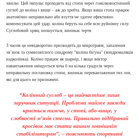
хвилю. Цей імпульс проходить від стопи через гомілковостопний
суглоб до коліна і вище – аж до хребта. Якщо ваша стопа працює
анатомічно неправильно або взуття не здатне ефективно
компенсувати цей удар, коліна беруть на себе всю руйнівну силу.
Суглобовий хрящ зношується, виникає тертя.
З часом це невідворотно призводить до мікротравм, запалення
зв’язок та сумнозвісного синдрому “коліна бігуна” (хондромаляція
надколінка). Коліно працює як шарнір, і якщо вектор
навантаження зміщується хоча б на кілька градусів через
неправильну постановку стопи, виникає перевантаження тих зон,
які для цього не призначені.
“Колінний суглоб – це найчастіше лише
заручник ситуації. Проблема майже завжди
криється нижче, у стопі, або вище, у
слабкості м’язів стегна. Правильно підібраний
кросівок має стати вашим зовнішнім
стабілізатором”, – пояснюють спортивні