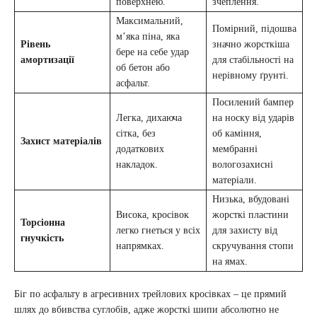
поверхнею.
зчеплення.
Максимальний,
Помірний, підошва
м’яка піна, яка
Рівень
значно жорсткіша
бере на себе удар
амортизації
для стабільності на
об бетон або
нерівному ґрунті.
асфальт.
Посилений бампер
Легка, дихаюча
на носку від ударів
сітка, без
об каміння,
Захист матеріалів
додаткових
мембранні
накладок.
вологозахисні
матеріали.
Низька, вбудовані
Висока, кросівок
жорсткі пластини
Торсіонна
легко гнеться у всіх
для захисту від
гнучкість
напрямках.
скручування стопи
на ямах.
Біг по асфальту в агресивних трейлових кросівках – це прямий
шлях до вбивства суглобів, адже жорсткі шипи абсолютно не