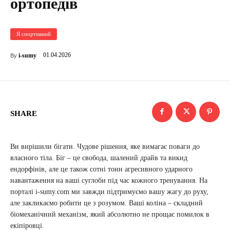
ортопедів
Я спортивний
01.04.2026
i-sumy
By
SHARE
Ви вирішили бігати. Чудове рішення, яке вимагає поваги до
власного тіла. Біг – це свобода, шалений драйв та викид
ендорфінів, але це також сотні тонн агресивного ударного
навантаження на ваші суглоби під час кожного тренування. На
порталі i-sumy.com ми завжди підтримуємо вашу жагу до руху,
але закликаємо робити це з розумом. Ваші коліна – складний
біомеханічний механізм, який абсолютно не прощає помилок в
екіпіровці.