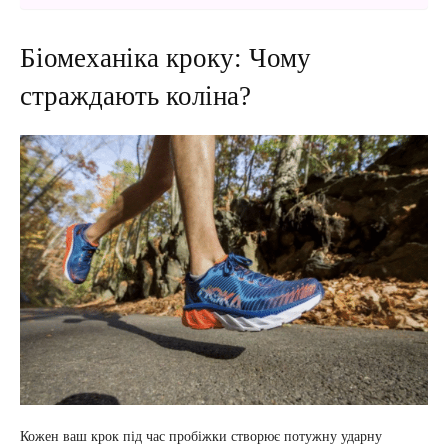
Біомеханіка кроку: Чому
страждають коліна?
Кожен ваш крок під час пробіжки створює потужну ударну