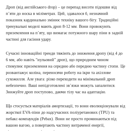
Дроп (від англійського drop) – це перепад висоти підошви від
п’яти до носка в міліметрах. Цей, здавалося б, незначний
показник кардинально змінює техніку вашого бігу. Традиційні
тренувальні моделі мають дроп 8-12 мм. Вони провокують
приземлення на п’яту, що вимагає потужного шару піни в задній
частині для гасіння удару.
Сучасні інноваційні тренди тяжіють до зниження дропу (від 4 до
6 мм, або навіть “нульовий” дроп), що природним чином
стимулює приземлення на середню або передню частину стопи. Це
розвантажує коліна, переносячи роботу на ікри та ахіллове
сухожилля. Але увага: різко переходити на мінімальний дроп
небезпечно. Ваші непідготовлені зв’язки можуть запалитися.
Знижуйте дроп поступово, даючи тілу час на адаптацію.
Що стосується матеріалів амортизації, то вони еволюціонували від
жорсткої EVA-піни до надсучасних поліуретанових (TPU) та
пебакс-компаундів (Pebax). Вони не просто проминаються під
вашою вагою, а повертають частину витраченої енергії,