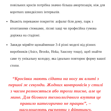
повільних кросів потрібна значно більша амортизація, ніж для
коротких швидкісних інтервалів.
Вкажіть переважне покриття: асфальт біля дому, парк з
втоптаними стежками, лісові хащі чи професійна гумова
доріжка на стадіоні.
Завжди міряйте щонайменше 3-4 різні моделі від різних
виробників (Asics, Brooks, Hoka, Saucony тощо), щоб знайти
саме ту унікальну колодку, яка ідеально повторює форму вашої
стопи.
“Кросівки мають сідати на ногу як влиті з
першої ж секунди. Жодних компромісів у стилі
з часом розносяться або трохи тисне, але це
мине. Для бігового технологічного взуття це
правило категорично не працює”, –
наголошують експерти з фіттингу.