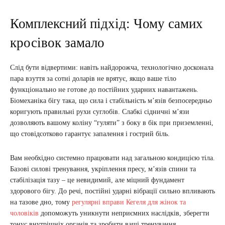
Комплексний підхід: Чому самих
кросівок замало
Слід бути відвертими: навіть найдорожча, технологічно досконала
пара взуття за сотні доларів не врятує, якщо ваше тіло
функціонально не готове до постійних ударних навантажень.
Біомеханіка бігу така, що сила і стабільність м’язів безпосередньо
коригують правильні рухи суглобів. Слабкі сідничні м’язи
дозволяють вашому коліну “гуляти” з боку в бік при приземленні,
що стовідсотково гарантує запалення і гострий біль.
Вам необхідно системно працювати над загальною кондицією тіла.
Базові силові тренування, укріплення пресу, м’язів спини та
стабілізація тазу – це невидимий, але міцний фундамент
здорового бігу. До речі, постійні ударні вібрації сильно впливають
на тазове дно, тому
регулярні вправи Кегеля для жінок та
чоловіків
допоможуть уникнути неприємних наслідків, зберегти
тонус внутрішніх органів та зробити ваші тренування