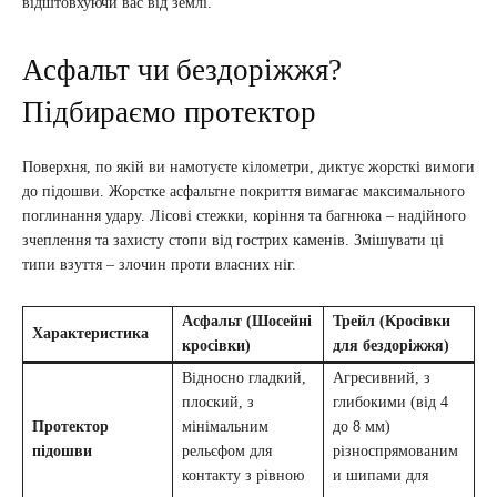
відштовхуючи вас від землі.
Асфальт чи бездоріжжя?
Підбираємо протектор
Поверхня, по якій ви намотуєте кілометри, диктує жорсткі вимоги
до підошви. Жорстке асфальтне покриття вимагає максимального
поглинання удару. Лісові стежки, коріння та багнюка – надійного
зчеплення та захисту стопи від гострих каменів. Змішувати ці
типи взуття – злочин проти власних ніг.
Асфальт (Шосейні
Трейл (Кросівки
Характеристика
кросівки)
для бездоріжжя)
Відносно гладкий,
Агресивний, з
плоский, з
глибокими (від 4
Протектор
мінімальним
до 8 мм)
підошви
рельєфом для
різноспрямованим
контакту з рівною
и шипами для