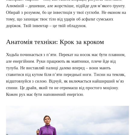
Алюміній – дешевше, але жорсткіше, підійде для м’якого ґрунту.
Обирай з розумом, бо це інвестиція у твої суглоби. Не економ на
тому, що захищає твоє тіло від ударів об асфальт сумських
доріжок. Твій інвентар – це твій обладунок.
Анатомія техніки: Крок за кроком
Ходьба починається з п’яти. Перекат на носок має бути плавним,
але енергійним. Руки працюють як маятники, плече йде від
тулуба. Не виставляй палиці далеко вперед – вони мають
ставитися під кутом біля п’яти передньої ноги. Тисни на темляк,
відштовхуйся з силою. Відчуй, як включається найширший м’яз
спини. Це драйв, який ти не отримаєш від простого моціону.
Кожен рух має бути наповнений енергією.