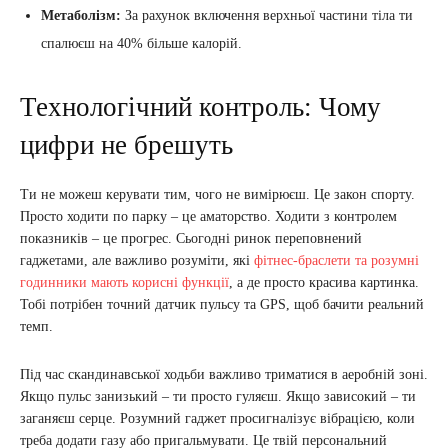
Метаболізм:
За рахунок включення верхньої частини тіла ти
спалюєш на 40% більше калорій.
Технологічний контроль: Чому
цифри не брешуть
Ти не можеш керувати тим, чого не вимірюєш. Це закон спорту.
Просто ходити по парку – це аматорство. Ходити з контролем
показників – це прогрес. Сьогодні ринок переповнений
гаджетами, але важливо розуміти, які
фітнес-браслети та розумні
годинники мають корисні функції
, а де просто красива картинка.
Тобі потрібен точний датчик пульсу та GPS, щоб бачити реальний
темп.
Під час скандинавської ходьби важливо триматися в аеробній зоні.
Якщо пульс занизький – ти просто гуляєш. Якщо зависокий – ти
заганяєш серце. Розумний гаджет просигналізує вібрацією, коли
треба додати газу або пригальмувати. Це твій персональний