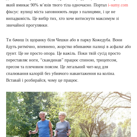
який вмикає 90% м’язів твого тіла одночасно. Портал
i-sumy.com
фіксує: вулиці міста заповнюють люди з палицями, і це не
випадковість. Це вибір тих, хто хоче витиснути максимум зі
звичайної прогулянки.
Ти бачиш їх щоранку біля Чешки або в парку Кожедуба. Вони
йдуть ритмічно, впевнено, жорстко вбиваючи палиці в асфальт або
ґрунт. Це не просто опора. Це важіль. Поки твій сусід просто
переставляє ноги, “скандинав” працює спиною, трицепсом,
пресом та плечовим поясом. Це легальний чит-код для
спалювання калорій без убивчого навантаження на коліна.
Вставай і розбирайся, чому це працює.