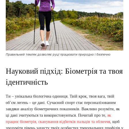
Правильний темляк дозволяє руці працювати природно і безпечно
Науковий підхід: Біометрія та твоя
ідентичність
Ти – унікальна біологічна одиниця. Твій крок, твоя вага, твій
об’єм легень – це дані. Сучасний спорт стає персоналізованим
завдяки аналізу біометричних показників. Важливо розуміти, як
ці дані зчитуються та використовуються. Почитай про те,
як
працює біометрія, сканування відбитків пальців та обличчя
, щоб
зрозуміти рівень захисту твоїх особистих тренувальних профілів у