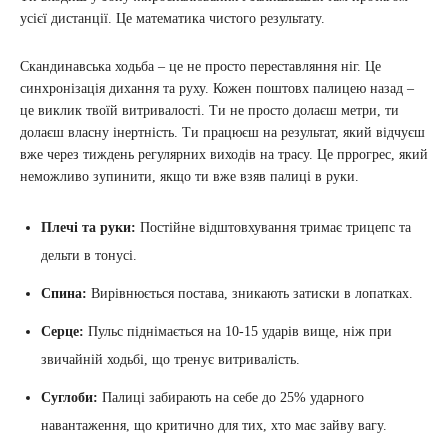
усієї дистанції. Це математика чистого результату.
Скандинавська ходьба – це не просто переставляння ніг. Це
синхронізація дихання та руху. Кожен поштовх палицею назад –
це виклик твоїй витривалості. Ти не просто долаєш метри, ти
долаєш власну інертність. Ти працюєш на результат, який відчуєш
вже через тиждень регулярних виходів на трасу. Це пррогрес, який
неможливо зупинити, якщо ти вже взяв палиці в руки.
Плечі та руки:
Постійне відштовхування тримає трицепс та
дельти в тонусі.
Спина:
Вирівнюється постава, зникають затиски в лопатках.
Серце:
Пульс піднімається на 10-15 ударів вище, ніж при
звичайній ходьбі, що тренує витривалість.
Суглоби:
Палиці забирають на себе до 25% ударного
навантаження, що критично для тих, хто має зайву вагу.