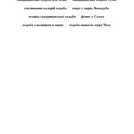
спалювання калорій ходьба
спорт у парку Кожедуба
техніка скандинавської ходьби
фітнес у Сумах
ходьба з палицями в парку
ходьба навколо озера Чеха