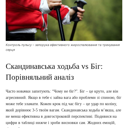
Контроль пульсу – запорука ефективного жироспалювання та тренування
серця
Скандинавська ходьба vs Біг:
Порівняльний аналіз
Часто новачки запитують: “Чому не біг?”. Біг – це круто, але він
агресивний. Якщо в тебе є зайва вага або проблеми зі спиною, біг
може тебе зламати. Кожен крок під час бігу – це удар по коліну,
який дорівнює 3-5 твоїм вагам. Скандинавська ходьба м’якша, але
не менш ефективна в довгостроковій перспективі. Подивися на
цифри в таблиці нижче і зроби висновки сам. Жодних емоцій,