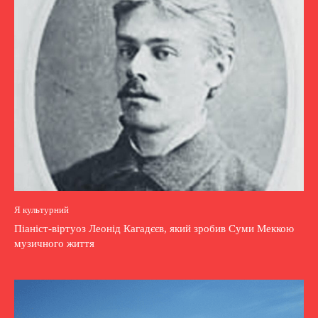
Я культурний
Піаніст-віртуоз Леонід Кагадєєв, який зробив Суми Меккою
музичного життя