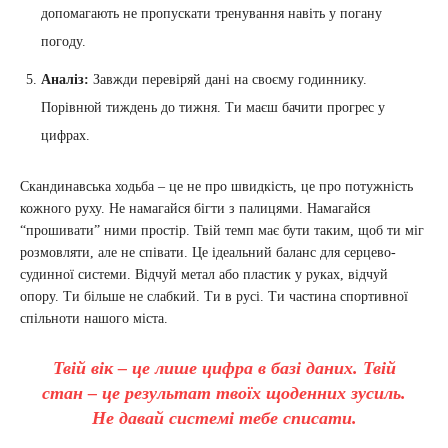
допомагають не пропускати тренування навіть у погану
погоду.
Аналіз:
Завжди перевіряй дані на своєму годиннику.
Порівнюй тиждень до тижня. Ти маєш бачити прогрес у
цифрах.
Скандинавська ходьба – це не про швидкість, це про потужність
кожного руху. Не намагайся бігти з палицями. Намагайся
“прошивати” ними простір. Твій темп має бути таким, щоб ти міг
розмовляти, але не співати. Це ідеальний баланс для серцево-
судинної системи. Відчуй метал або пластик у руках, відчуй
опору. Ти більше не слабкий. Ти в русі. Ти частина спортивної
спільноти нашого міста.
Твій вік – це лише цифра в базі даних. Твій
стан – це результат твоїх щоденних зусиль.
Не давай системі тебе списати.