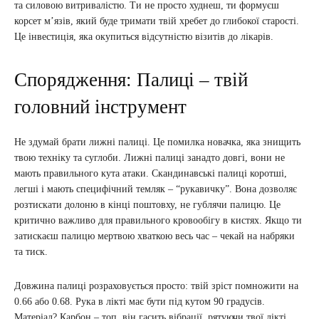
та силовою витривалістю. Ти не просто худнеш, ти формуєш
корсет м’язів, який буде тримати твій хребет до глибокої старості.
Це інвестиція, яка окупиться відсутністю візитів до лікарів.
Спорядження: Палиці – твій
головний інструмент
Не здумай брати лижні палиці. Це помилка новачка, яка знищить
твою техніку та суглоби. Лижні палиці занадто довгі, вони не
мають правильного кута атаки. Скандинавські палиці коротші,
легші і мають специфічний темляк – “рукавичку”. Вона дозволяє
розтискати долоню в кінці поштовху, не гублячи палицю. Це
критично важливо для правильного кровообігу в кистях. Якщо ти
затискаєш палицю мертвою хваткою весь час – чекай на набряки
та тиск.
Довжина палиці розраховується просто: твій зріст помножити на
0.66 або 0.68. Рука в лікті має бути під кутом 90 градусів.
Матеріал? Карбон – топ, він гасить вібрації, рятуючи твої лікті.