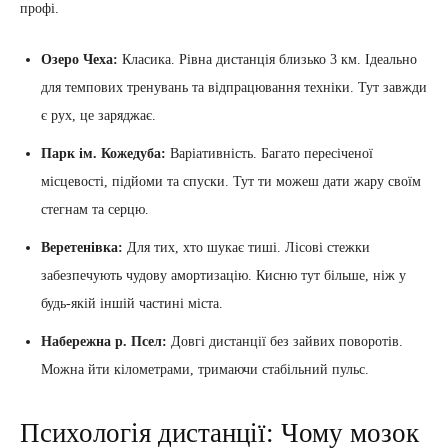
профі.
Озеро Чеха:
Класика. Рівна дистанція близько 3 км. Ідеально
для темпових тренувань та відпрацювання техніки. Тут завжди
є рух, це заряджає.
Парк ім. Кожедуба:
Варіативність. Багато пересіченої
місцевості, підйоми та спуски. Тут ти можеш дати жару своїм
стегнам та серцю.
Веретенівка:
Для тих, хто шукає тиші. Лісові стежки
забезпечують чудову амортизацію. Кисню тут більше, ніж у
будь-якій іншій частині міста.
Набережна р. Псел:
Довгі дистанції без зайвих поворотів.
Можна йти кілометрами, тримаючи стабільний пульс.
Психологія дистанції: Чому мозок