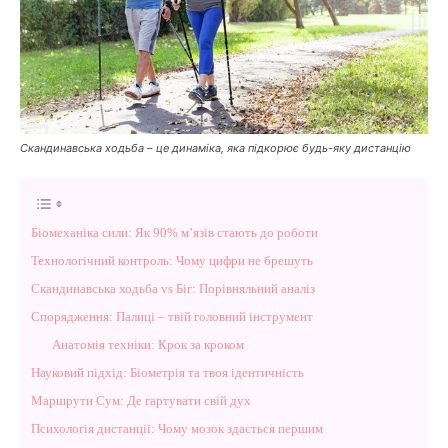
Скандинавська ходьба – це динаміка, яка підкорює будь-яку дистанцію
Біомеханіка сили: Як 90% м’язів стають до роботи
Технологічний контроль: Чому цифри не брешуть
Скандинавська ходьба vs Біг: Порівняльний аналіз
Спорядження: Палиці – твій головний інструмент
Анатомія техніки: Крок за кроком
Науковий підхід: Біометрія та твоя ідентичність
Маршрути Сум: Де гартувати свій дух
Психологія дистанції: Чому мозок здається першим