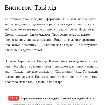
Висновок: Твій хід
Ти отримав усю необхідну інформацію. Ти знаєш, як працюють
твої м’язи, яке спорядження обрати та як гаджети допоможуть
тобі контролювати прогрес. Тепер справа за тобою. Парк чекає.
Стежки навколо Чешки чекають. Твоє серце чекає на ковток
кисню та ритмічне навантаження. Викинь з голови стереотипи
про “бабусь з палицями”. Скандинавська ходьба – це інструмент
для сильних духом і тілом.
Вставай. Бери палиці. Виходь. Кожен твій крок – це інвестиція в
життя без ліків та задишки. Будь прикладом для інших у нашому
місті. Покажи, що таке справжній “Спортивний” дух. Ти можеш
більше, ніж думаєш. Просто почни штовхати цей світ палицями.
Твоє тіло скаже тобі “дякую” вже завтра.
TAGS
користь скандинавської ходьби
палиці для ходьби обрати
скандинавська ходьба для літніх
скандинавська ходьба Суми