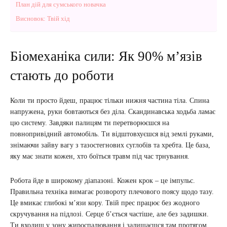
План дій для сумського новачка
Висновок: Твій хід
Біомеханіка сили: Як 90% м’язів
стають до роботи
Коли ти просто йдеш, працює тільки нижня частина тіла. Спина
напружена, руки бовтаються без діла. Скандинавська ходьба ламає
цю систему. Завдяки палицям ти перетворюєшся на
повнопривідний автомобіль. Ти відштовхуєшся від землі руками,
знімаючи зайву вагу з тазостегнових суглобів та хребта. Це база,
яку має знати кожен, хто боїться травм під час трнування.
Робота йде в широкому діапазоні. Кожен крок – це імпульс.
Правильна техніка вимагає розвороту плечового поясу щодо тазу.
Це вмикає глибокі м’язи кору. Твій прес працює без жодного
скручування на підлозі. Серце б’ється частіше, але без задишки.
Ти входиш у зону жироспалювання і залишаєшся там протягом