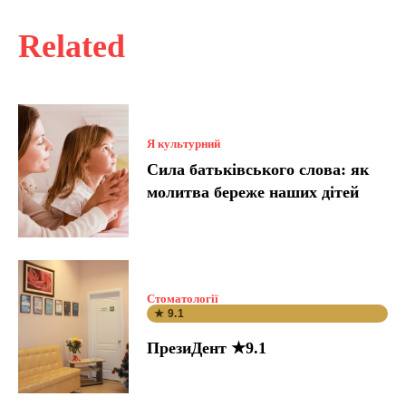
Related
Я культурний
Сила батьківського слова: як
молитва береже наших дітей
Стоматології
★ 9.1
ПрезиДент ★9.1