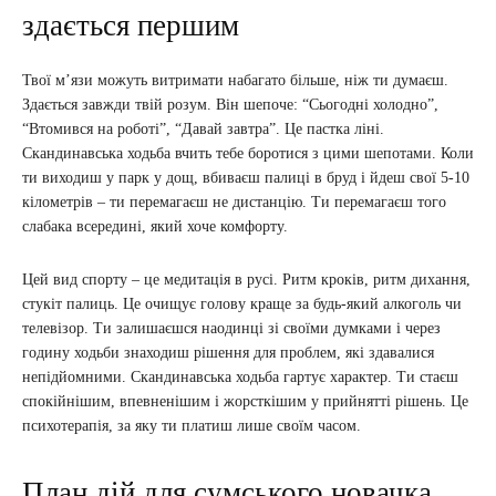
здається першим
Твої м’язи можуть витримати набагато більше, ніж ти думаєш.
Здається завжди твій розум. Він шепоче: “Сьогодні холодно”,
“Втомився на роботі”, “Давай завтра”. Це пастка ліні.
Скандинавська ходьба вчить тебе боротися з цими шепотами. Коли
ти виходиш у парк у дощ, вбиваєш палиці в бруд і йдеш свої 5-10
кілометрів – ти перемагаєш не дистанцію. Ти перемагаєш того
слабака всередині, який хоче комфорту.
Цей вид спорту – це медитація в русі. Ритм кроків, ритм дихання,
стукіт палиць. Це очищує голову краще за будь-який алкоголь чи
телевізор. Ти залишаєшся наодинці зі своїми думками і через
годину ходьби знаходиш рішення для проблем, які здавалися
непідйомними. Скандинавська ходьба гартує характер. Ти стаєш
спокійнішим, впевненішим і жорсткішим у прийнятті рішень. Це
психотерапія, за яку ти платиш лише своїм часом.
План дій для сумського новачка