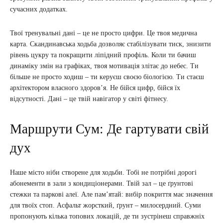
сучасних додатках.
Твої тренувальні дані – це не просто цифри. Це твоя медична
карта. Скандинавська ходьба дозволяє стабілізувати тиск, знизити
рівень цукру та покращити ліпідний профіль. Коли ти бачиш
динаміку змін на графіках, твоя мотивація злітає до небес. Ти
більше не просто ходиш – ти керуєш своєю біологією. Ти стаєш
архітектором власного здоров’я. Не бійся цифр, бійся їх
відсутності. Дані – це твій навігатор у світі фітнесу.
Маршрути Сум: Де гартувати свій
дух
Наше місто ніби створене для ходьби. Тобі не потрібні дорогі
абонементи в зали з кондиціонерами. Твій зал – це ґрунтові
стежки та паркові алеї. Але пам’ятай: вибір покриття має значення
для твоїх стоп. Асфальт жорсткий, ґрунт – милосердний. Суми
пропонують кілька топових локацій, де ти зустрінеш справжніх