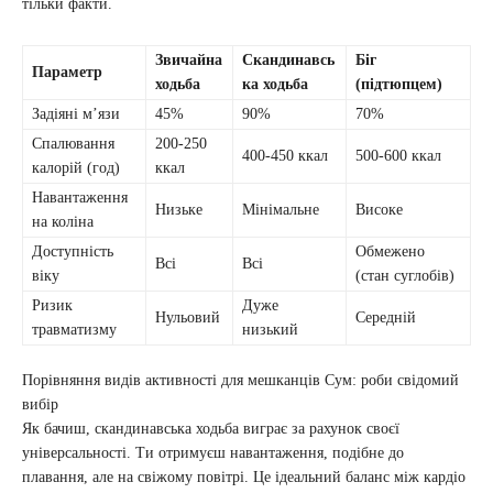
тільки факти.
Звичайна
Скандинавсь
Біг
Параметр
ходьба
ка ходьба
(підтюпцем)
Задіяні м’язи
45%
90%
70%
Спалювання
200-250
400-450 ккал
500-600 ккал
калорій (год)
ккал
Навантаження
Низьке
Мінімальне
Високе
на коліна
Доступність
Обмежено
Всі
Всі
віку
(стан суглобів)
Ризик
Дуже
Нульовий
Середній
травматизму
низький
Порівняння видів активності для мешканців Сум: роби свідомий
вибір
Як бачиш, скандинавська ходьба виграє за рахунок своєї
універсальності. Ти отримуєш навантаження, подібне до
плавання, але на свіжому повітрі. Це ідеальний баланс між кардіо