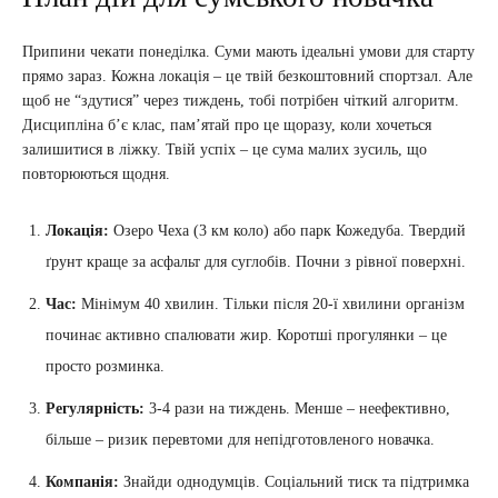
Припини чекати понеділка. Суми мають ідеальні умови для старту
прямо зараз. Кожна локація – це твій безкоштовний спортзал. Але
щоб не “здутися” через тиждень, тобі потрібен чіткий алгоритм.
Дисципліна б’є клас, пам’ятай про це щоразу, коли хочеться
залишитися в ліжку. Твій успіх – це сума малих зусиль, що
повторюються щодня.
Локація:
Озеро Чеха (3 км коло) або парк Кожедуба. Твердий
ґрунт краще за асфальт для суглобів. Почни з рівної поверхні.
Час:
Мінімум 40 хвилин. Тільки після 20-ї хвилини організм
починає активно спалювати жир. Коротші прогулянки – це
просто розминка.
Регулярність:
3-4 рази на тиждень. Менше – неефективно,
більше – ризик перевтоми для непідготовленого новачка.
Компанія:
Знайди однодумців. Соціальний тиск та підтримка