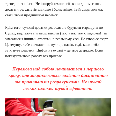
тренер на зап’ясті. Не ігноруй технології, вони допомагають
досягати результатів швидше і безпечніше. Твій смартфон має
стати твоїм щоденником перемог.
Крім того, сучасні додатки дозволяють будувати маршрути по
Сумах, відстежувати набір висоти (так, у нас теж є підйоми!) та
змагатися з іншими атлетами в реальному часі. Це створює азарт.
Це змушує тебе виходити на вулицю навіть тоді, коли небо
затягнуте хмарами. Цифри на екрані – це твоє дзеркало. Вони
показують твою роботу без прикрас.
Перемога над собою починається з першого
кроку, але закріплюється залізною дисципліною
та правильними розрахунками. Не шукай
легких шляхів, шукай ефективні.