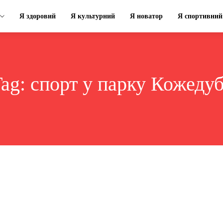
Я здоровий
Я культурний
Я новатор
Я спортивний
Tag:
спорт у парку Кожеду