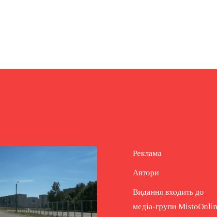
Реклама
Автори
Видання входить до
медіа-групи
MistoOnli