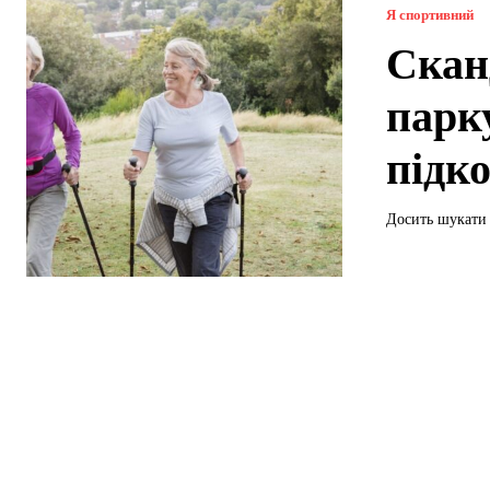
Я спортивний
Скан
парк
підк
Досить шукати 