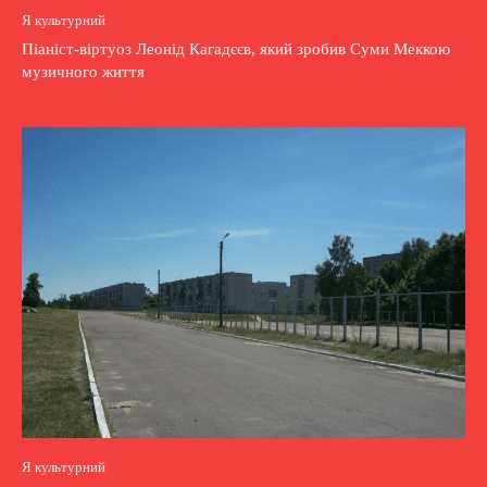
Я культурний
Піаніст-віртуоз Леонід Кагадєєв, який зробив Суми Меккою
музичного життя
Я культурний