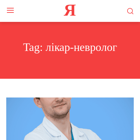
Я
Tag:
лікар-невролог