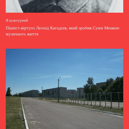
Я культурний
Піаніст-віртуоз Леонід Кагадєєв, який зробив Суми Меккою
музичного життя