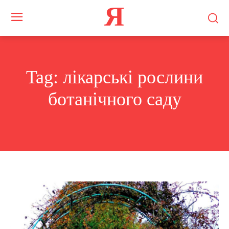
Я
Tag:
лікарські рослини
ботанічного саду