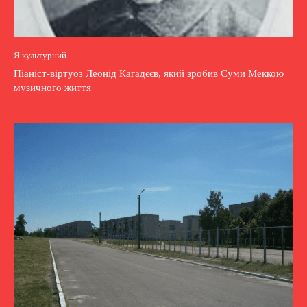
Я культурний
Піаніст-віртуоз Леонід Кагадєєв, який зробив Суми Меккою
музичного життя