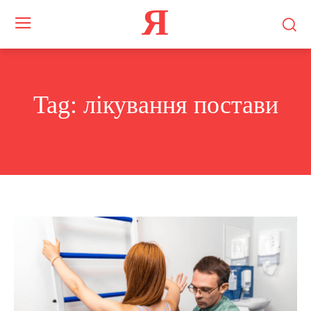
Я
Tag:
лікування постави