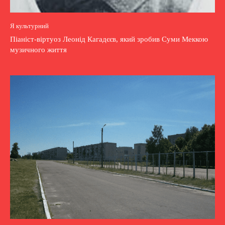
Я культурний
Піаніст-віртуоз Леонід Кагадєєв, який зробив Суми Меккою
музичного життя