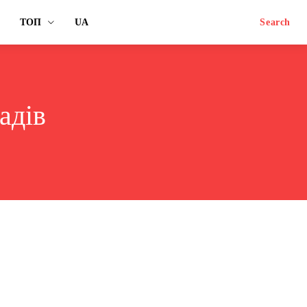
ТОП
UA
Search
адів