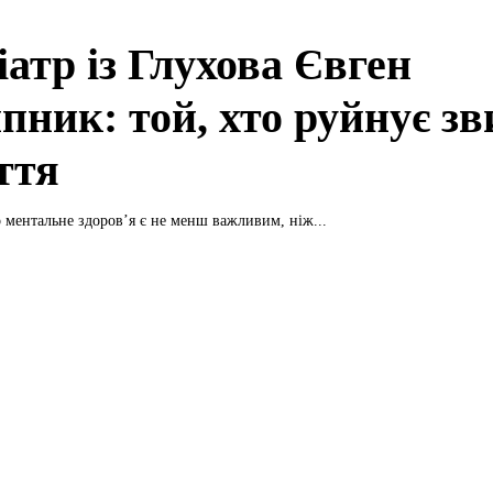
атр із Глухова Євген
пник: той, хто руйнує зв
ття
 ментальне здоров’я є не менш важливим, ніж...