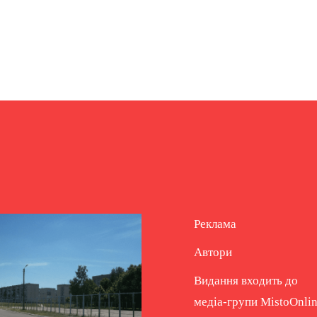
Реклама
Автори
Видання входить до
медіа-групи
MistoOnli