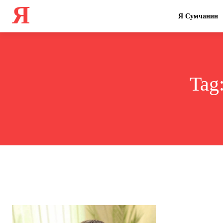
Я
Я Сумчанин
Tag