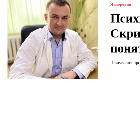
Я здоровий
Психі
Скри
поня
Піклування про