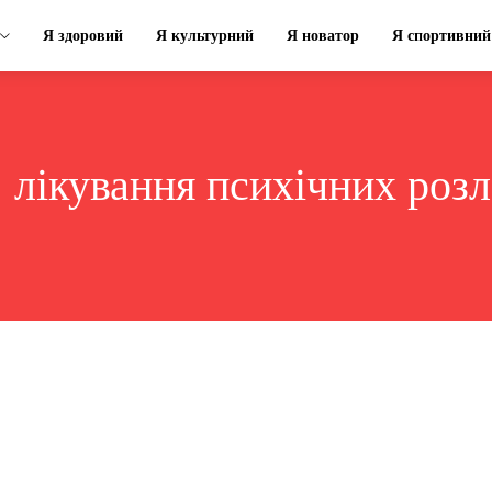
Я здоровий
Я культурний
Я новатор
Я спортивний
:
лікування психічних розл