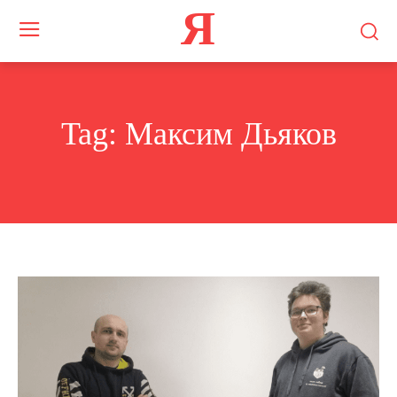
Я
Tag:
Максим Дьяков