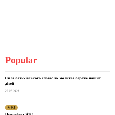
Popular
Сила батьківського слова: як молитва береже наших
дітей
27.07.2026
★ 9.1
ПрезиДент ★9.1