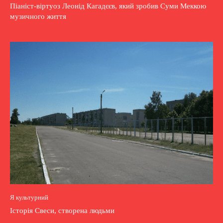
Піаніст-віртуоз Леонід Кагадєєв, який зробив Суми Меккою
музичного життя
Я культурний
Історія Свеси, створена людьми