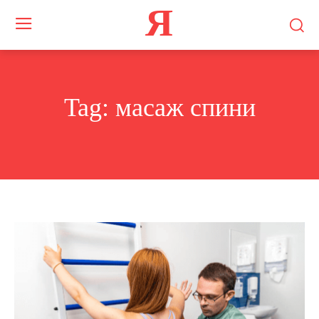
Я
Tag:
масаж спини