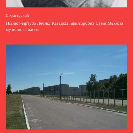
Я культурний
Піаніст-віртуоз Леонід Кагадєєв, який зробив Суми Меккою
музичного життя