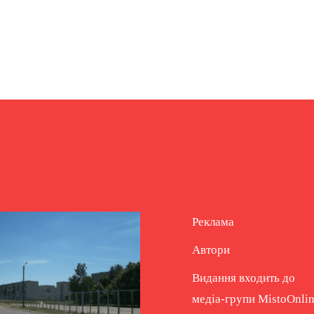
Реклама
Автори
Видання входить до
медіа-групи
MistoOnli