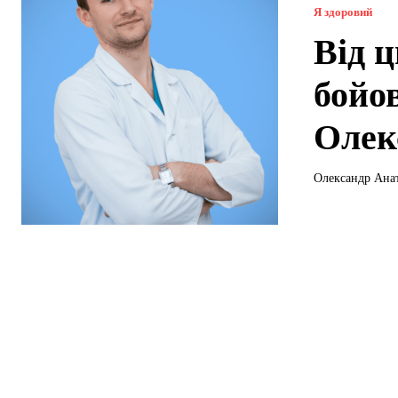
Я здоровий
Від 
бойо
Олек
Олександр Анат