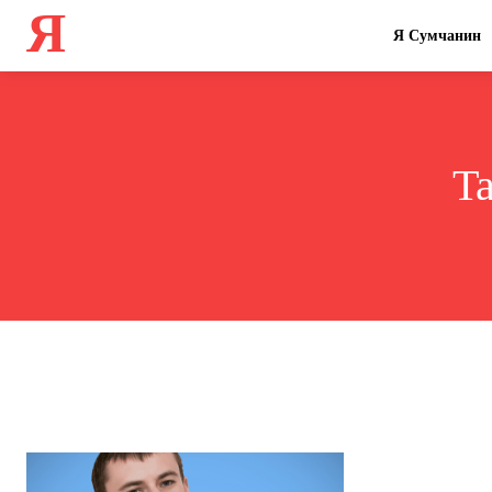
Я
Я Сумчанин
T