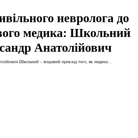
цивільного невролога до
вого медика: Школьний
сандр Анатолійович
олійович Школьний – яскравий приклад того, як людина...