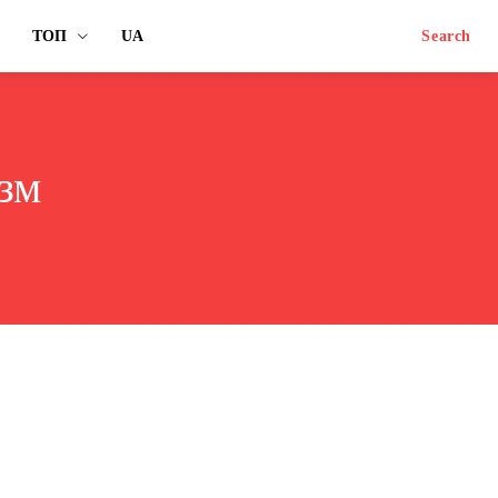
ТОП
UA
Search
зм