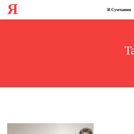
Я
Я Сумчанин
T