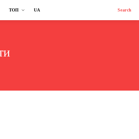
ТОП
UA
Search
ти