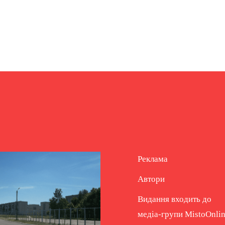
Реклама
Автори
Видання входить до
медіа-групи
MistoOnli