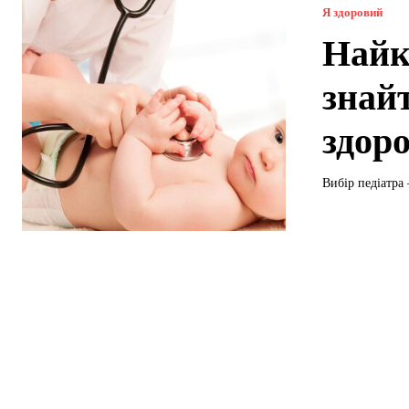
Я здоровий
Найк
знай
здор
Вибір педіатра 