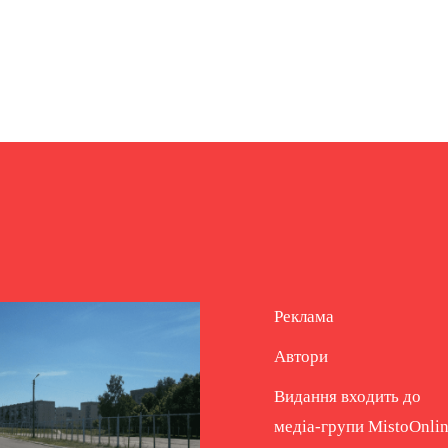
Реклама
Автори
Видання входить до
медіа-групи
MistoOnli