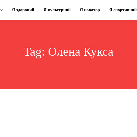
Я здоровий
Я культурний
Я новатор
Я спортивний
Tag:
Олена Кукса