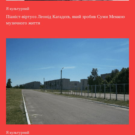
Я культурний
Піаніст-віртуоз Леонід Кагадєєв, який зробив Суми Меккою
музичного життя
Я культурний