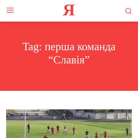
Я
Tag:
перша команда
“Славія”