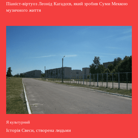
Піаніст-віртуоз Леонід Кагадєєв, який зробив Суми Меккою
музичного життя
Я культурний
Історія Свеси, створена людьми