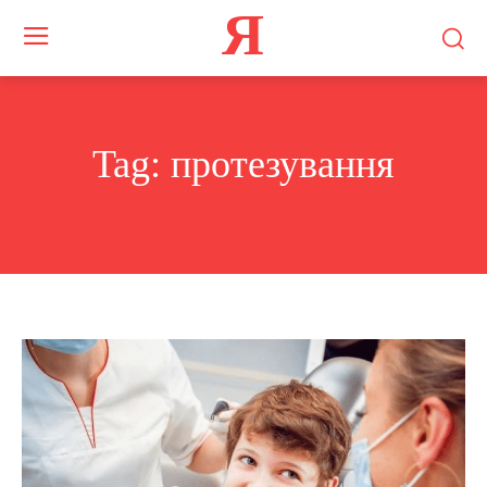
Я
Tag:
протезування