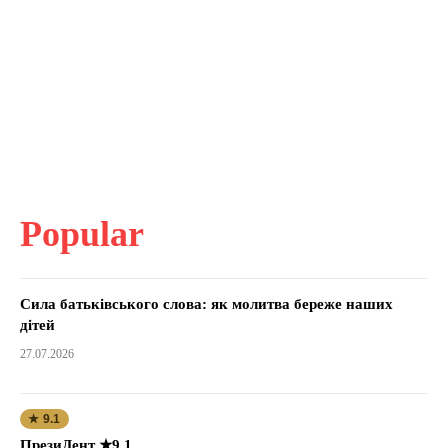
Popular
Сила батьківського слова: як молитва береже наших
дітей
27.07.2026
★ 9.1
ПрезиДент ★9.1