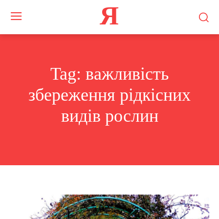
Я
Tag:
важливість
збереження рідкісних
видів рослин