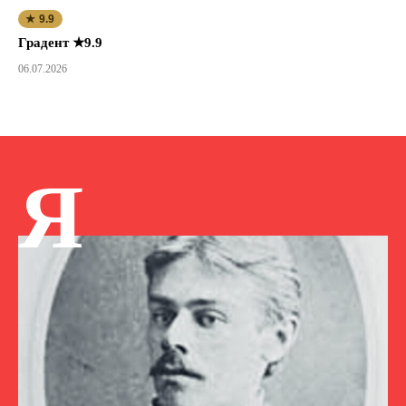
★ 9.9
Градент ★9.9
06.07.2026
Я