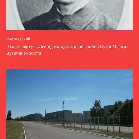
Я культурний
Піаніст-віртуоз Леонід Кагадєєв, який зробив Суми Меккою
музичного життя