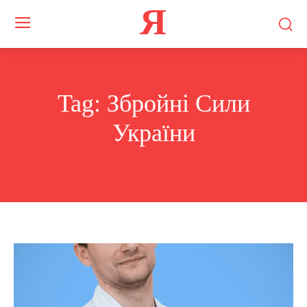
Я
Tag:
Збройні Сили
України