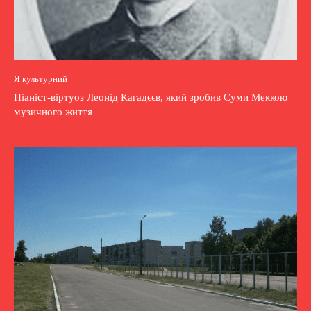
Я культурний
Піаніст-віртуоз Леонід Кагадєєв, який зробив Суми Меккою
музичного життя