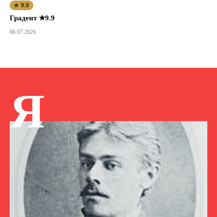
★ 9.9
Градент ★9.9
06.07.2026
Я