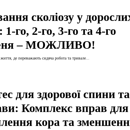
ання сколіозу у дорослих
: 1-го, 2-го, 3-го та 4-го
еня – МОЖЛИВО!
життя, де переважають сидяча робота та тривале...
ес для здорової спини та
ави: Комплекс вправ для
плення кора та зменшен