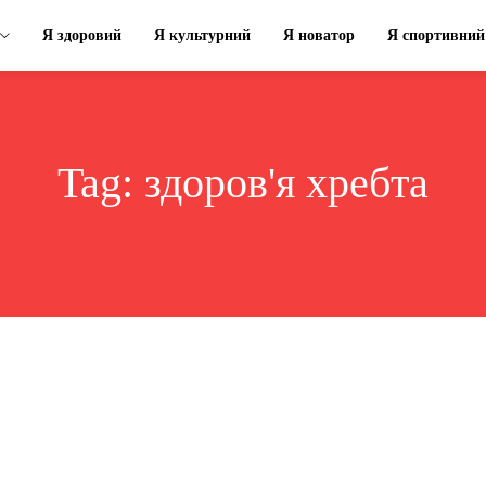
Я здоровий
Я культурний
Я новатор
Я спортивний
Tag:
здоров'я хребта