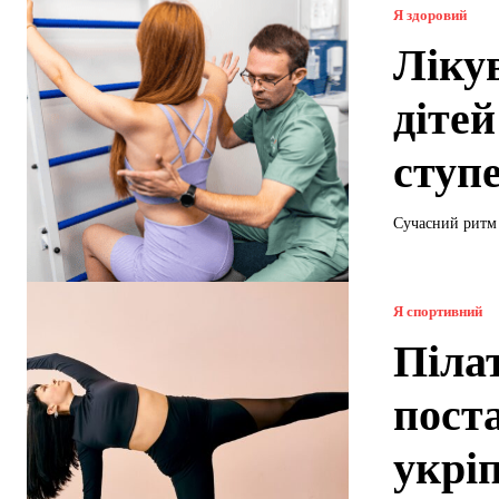
Я здоровий
Лікув
дітей
ступ
Сучасний ритм 
Я спортивний
Пілат
пост
укрі