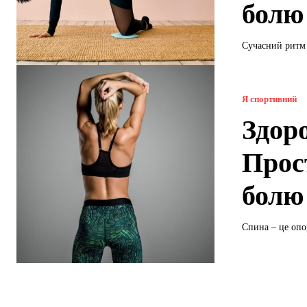
болю
Сучасний ритм 
Я спортивний
Здор
Прос
болю
Спина – це опор