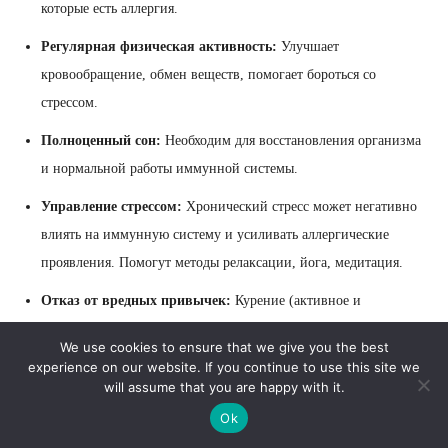
которые есть аллергия.
Регулярная физическая активность:
Улучшает
кровообращение, обмен веществ, помогает бороться со
стрессом.
Полноценный сон:
Необходим для восстановления организма
и нормальной работы иммунной системы.
Управление стрессом:
Хронический стресс может негативно
влиять на иммунную систему и усиливать аллергические
проявления. Помогут методы релаксации, йога, медитация.
Отказ от вредных привычек:
Курение (активное и
пассивное) и злоупотребление алкоголем ослабляют защитные
We use cookies to ensure that we give you the best
силы организма.
experience on our website. If you continue to use this site we
will assume that you are happy with it.
Важно не путать общее оздоровление с попытками
Ok
«стимулировать» иммунную систему различными