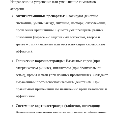
Направлено на устранение или уменьшение симптомов
аллергии.
Антигистаминные препараты:
Блокируют действие
гистамина, уменьшая зуд, чихание, насморк, слезотечение,
проявления крапивницы. Существуют препараты разных
поколений (первое – с седативным эффектом, второе и
третье – с минимальным или отсутствующим снотворным
эффектом).
Топические кортикостероиды:
Назальные спреи (при
аллергическом рините), ингаляторы (при бронхиальной
астме), кремы и мази (при кожных проявлениях). Обладают
выраженным противовоспалительным действием. При
правильном применении по назначению врача безопасны и
эффективны.
Системные кортикостероиды (таблетки, инъекции):
Назначаются короткими курсами при тяжелых обострениях