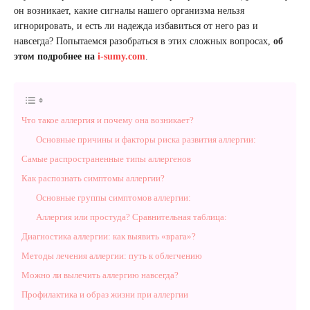
он возникает, какие сигналы нашего организма нельзя
игнорировать, и есть ли надежда избавиться от него раз и
навсегда? Попытаемся разобраться в этих сложных вопросах,
об
этом подробнее на
i-sumy.com
.
Что такое аллергия и почему она возникает?
Основные причины и факторы риска развития аллергии:
Самые распространенные типы аллергенов
Как распознать симптомы аллергии?
Основные группы симптомов аллергии:
Аллергия или простуда? Сравнительная таблица:
Диагностика аллергии: как выявить «врага»?
Методы лечения аллергии: путь к облегчению
Можно ли вылечить аллергию навсегда?
Профилактика и образ жизни при аллергии