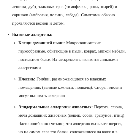
лещина, дуб), злаковых трав (тимофеевка, рожь, пырей) и
сорняков (амброзия, полынь, лебеда). Симптомы обычно
проявляются весной и летом.
Бытовые аллергены:
Клещи домашней пыли:
Микроскопические
паукообразные, обитающие в пыли, коврах, мягкой мебели,
постельном белье. Их экскременты являются сильными
аллергенами.
Плесень:
Грибки, размножающиеся во влажных
помещениях (ванные комнаты, подвалы). Споры плесени
могут вызывать аллергию.
Эпидермальные аллергены животных:
Перхоть, слюна,
моча домашних животных (кошек, собак, грызунов, птиц).
Часто ошибочно считают, что аллергию вызывает шерсть,
но на самом деле это белки, содержащиеся на коже и в