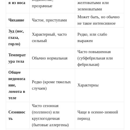
я из носа
желтоватыми или
прозрачные
зеленоватыми
Может быть, но обычно
Чихание
Частое, приступами
не такое интенсивное
Зуд (нос,
Характерный, часто
Редко, или слабо
глаза,
сильный
выражен
горло)
Часто повышенная
Температ
Обычно нормальная
(субфебрильная или
ура тела
фебрильная)
Общее
недомога
Редко (кроме тяжелых
ние,
Характерны
случаев)
ломота в
теле
Часто сезонная
Сезоннос
(поллиноз) или
Чаще в осенне-зимний
ть
круглогодичная
период
(бытовые аллергены)