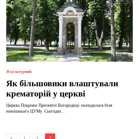
Я культурний
Як більшовики влаштували
крематорій у церкві
Церква Покрови Пресвятої Богородиці знаходилася біля
нинішнього ЦУМу. Сьогодні...
1
2
3