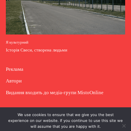
Я культурний
Історія Свеси, створена людьми
Реклама
Автори
Видання входить до медіа-групи
MistoOnline
Copyright © Повне використання матеріалу
We use cookies to ensure that we give you the best
experience on our website. If you continue to use this site we
заборонено. Частково можна з гіперпосиланням.
will assume that you are happy with it.