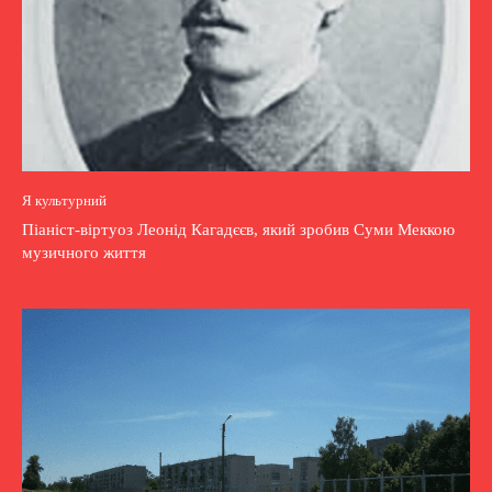
Я культурний
Піаніст-віртуоз Леонід Кагадєєв, який зробив Суми Меккою
музичного життя