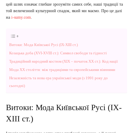
цей шлях означає глибше зрозуміти самих себе, наші традиції та
той величезний культурний спадок, який ми маємо. Про це далі
на
i-sumy.com
.
Витоки: Мода Київської Русі (IX-XIII ст.)
Козацька доба (XVI-XVIII ст.): Символ свободи та гідності
Традиційний народний костюм (XIX – початок XX ст.): Код нації
Мода XX століття: між традиціями та європейськими віяннями
Незалежність та нова ера української моди (з 1991 року до
сьогодні)
Витоки: Мода Київської Русі (IX-
XIII ст.)