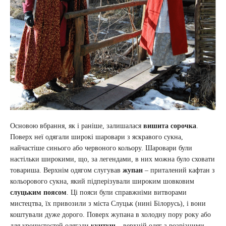
Основою вбрання, як і раніше, залишалася
вишита сорочка
.
Поверх неї одягали широкі шаровари з яскравого сукна,
найчастіше синього або червоного кольору. Шаровари були
настільки широкими, що, за легендами, в них можна було сховати
товариша. Верхнім одягом слугував
жупан
– приталений кафтан з
кольорового сукна, який підперізували широким шовковим
слуцьким поясом
. Ці пояси були справжніми витворами
мистецтва, їх привозили з міста Слуцьк (нині Білорусь), і вони
коштували дуже дорого. Поверх жупана в холодну пору року або
для урочистостей одягали
кунтуш
– верхній одяг з розрізними