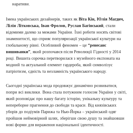
наративи.
Імена українських дизайнерів, таких як
Віта Кін, Юлія Магдич,
Лілія Літковська, Іван Фролов, Руслан Багінський
, стали
відомими далеко за межами України. Їхні роботи носять світові
знаменитості, що сприяє популяризації української культури на
глобальному рівні. Особливий феномен – це
“ренесанс
вишиванки”
, який розпочався після Революції Гідності у 2014
році. Вишита сорочка перетворилася з музейного експоната на
модний та актуальний елемент гардероба, який символізує
патріотизм, єдність та незламність українського народу.
Сьогодні українська мода продовжує динамічно розвиватися,
попри всі виклики. Вона стала потужним голосом України у світі,
який розповідає про нашу багату історію, унікальну культуру та
непереборне прагнення до свободи та краси. Від князівських
уборів до подіумів Парижа та Нью-Йорка – український одяг
пройшов неймовірний шлях, зберігши свою душу та знайшовши
нові форми для вираження національної ідентичності.