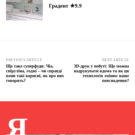
Градент ★9.9
PREVIOUS ARTICLE
NEXT ARTICLE
Що таке суперфуди: Чіа,
3D-друк у побуті: Що можна
спіруліна, годжі – чи справді
надрукувати вдома та як ця
вони такі корисні, як про них
технологія змінює наше
говорять?
повсякдення?
Я