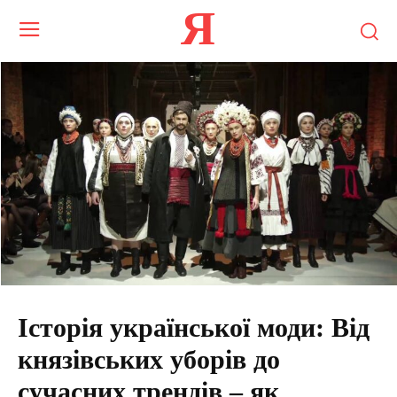
Я
Історія української моди: Від
князівських уборів до
сучасних трендів – як