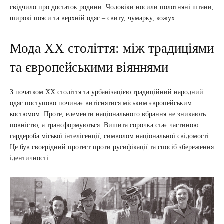
свідчило про достаток родини. Чоловіки носили полотняні штани,
широкі пояси та верхній одяг – свиту, чумарку, кожух.
Мода XX століття: між традиціями
та європейськими віяннями
З початком XX століття та урбанізацією традиційний народний
одяг поступово починає витіснятися міським європейським
костюмом. Проте, елементи національного вбрання не зникають
повністю, а трансформуються. Вишита сорочка стає частиною
гардероба міської інтелігенції, символом національної свідомості.
Це був своєрідний протест проти русифікації та спосіб збереження
ідентичності.