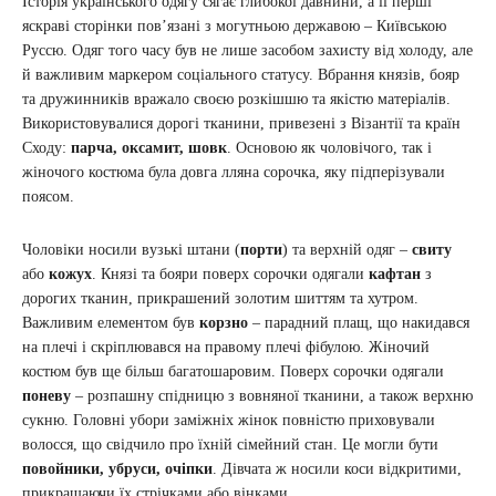
Історія українського одягу сягає глибокої давнини, а її перші
яскраві сторінки пов’язані з могутньою державою – Київською
Руссю. Одяг того часу був не лише засобом захисту від холоду, але
й важливим маркером соціального статусу. Вбрання князів, бояр
та дружинників вражало своєю розкішшю та якістю матеріалів.
Використовувалися дорогі тканини, привезені з Візантії та країн
Сходу:
парча, оксамит, шовк
. Основою як чоловічого, так і
жіночого костюма була довга лляна сорочка, яку підперізували
поясом.
Чоловіки носили вузькі штани (
порти
) та верхній одяг –
свиту
або
кожух
. Князі та бояри поверх сорочки одягали
кафтан
з
дорогих тканин, прикрашений золотим шиттям та хутром.
Важливим елементом був
корзно
– парадний плащ, що накидався
на плечі і скріплювався на правому плечі фібулою. Жіночий
костюм був ще більш багатошаровим. Поверх сорочки одягали
поневу
– розпашну спідницю з вовняної тканини, а також верхню
сукню. Головні убори заміжніх жінок повністю приховували
волосся, що свідчило про їхній сімейний стан. Це могли бути
повойники, убруси, очіпки
. Дівчата ж носили коси відкритими,
прикрашаючи їх стрічками або вінками.