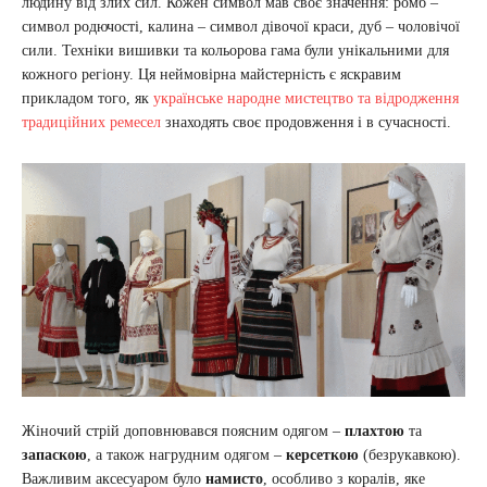
людину від злих сил. Кожен символ мав своє значення: ромб –
символ родючості, калина – символ дівочої краси, дуб – чоловічої
сили. Техніки вишивки та кольорова гама були унікальними для
кожного регіону. Ця неймовірна майстерність є яскравим
прикладом того, як
українське народне мистецтво та відродження
традиційних ремесел
знаходять своє продовження і в сучасності.
Жіночий стрій доповнювався поясним одягом –
плахтою
та
запаскою
, а також нагрудним одягом –
керсеткою
(безрукавкою).
Важливим аксесуаром було
намисто
, особливо з коралів, яке