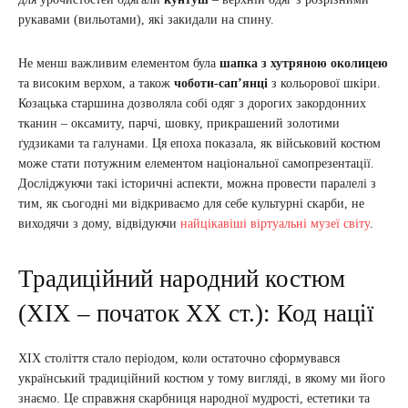
рукавами (вильотами), які закидали на спину.
Не менш важливим елементом була
шапка з хутряною околицею
та високим верхом, а також
чоботи-сап’янці
з кольорової шкіри.
Козацька старшина дозволяла собі одяг з дорогих закордонних
тканин – оксамиту, парчі, шовку, прикрашений золотими
ґудзиками та галунами. Ця епоха показала, як військовий костюм
може стати потужним елементом національної самопрезентації.
Досліджуючи такі історичні аспекти, можна провести паралелі з
тим, як сьогодні ми відкриваємо для себе культурні скарби, не
виходячи з дому, відвідуючи
найцікавіші віртуальні музеї світу
.
Традиційний народний костюм
(XIX – початок XX ст.): Код нації
XIX століття стало періодом, коли остаточно сформувався
український традиційний костюм у тому вигляді, в якому ми його
знаємо. Це справжня скарбниця народної мудрості, естетики та