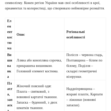
символізму. Кожен регіон України мав свої особливості в крої,
орнаментах та колористиці, що створювало неймовірне розмаїття.
Ел
ем
ент
Регіональні
Опис
кос
особливості
тю
ма
Ви
Полісся – червона гладь,
ши
Лляна або конопляна сорочка,
Полтавщина – білим по
ва
прикрашена вишивкою.
білому, Поділля –
нк
Головний елемент костюма.
складні геометричні
а
візерунки.
Пл
Жіночий поясний одяг.
ахт
Наддніпрянщина –
Плахта – святковий, з
а,
яскраві плахти, Карпати
вовняної картатої тканини.
зап
– ліжники (вовняні
Запаска – буденний, з двох
аск
запаски).
шматків тканини.
а