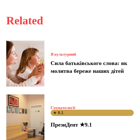
Related
Я культурний
Сила батьківського слова: як
молитва береже наших дітей
Стоматології
★ 9.1
ПрезиДент ★9.1