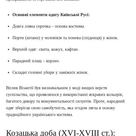
Основні елементи одягу Київської Русі:
Довга лляна сорочка – основа костюма.
Порти (штани) у чоловіків та понева (спідниця) у жінок.
Верхній одяг: свита, кожух, кафтан.
Парадний плащ – корзно.
Складні головні убори у заміжніх жінок.
Вплив Візантії був визначальним у моді вищих верств
суспільства, що проявлялося у використанні яскравих кольорів,
багатого декору та монументальності силуетів. Проте, народний
одяг зберігав свою самобутність, яка згодом лягла в основу
традиційного українського костюма.
Козацька доба (XVI-XVIII ст.):