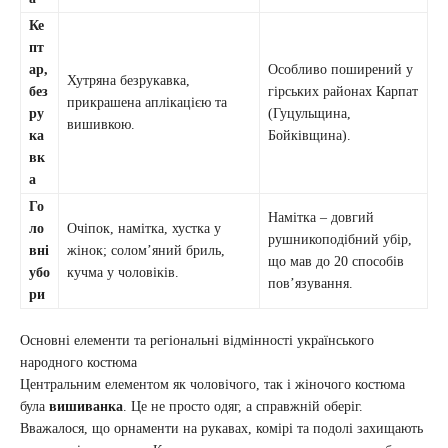
Ке
пт
ар,
Особливо поширений у
Хутряна безрукавка,
без
гірських районах Карпат
прикрашена аплікацією та
ру
(Гуцульщина,
вишивкою.
ка
Бойківщина).
вк
а
Го
Намітка – довгий
ло
Очіпок, намітка, хустка у
рушникоподібний убір,
вні
жінок; солом’яний бриль,
що мав до 20 способів
убо
кучма у чоловіків.
пов’язування.
ри
Основні елементи та регіональні відмінності українського
народного костюма
Центральним елементом як чоловічого, так і жіночого костюма
була
вишиванка
. Це не просто одяг, а справжній оберіг.
Вважалося, що орнаменти на рукавах, комірі та подолі захищають