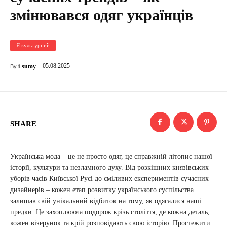
змінювався одяг українців
Я культурний
05.08.2025
i-sumy
By
SHARE
Українська мода – це не просто одяг, це справжній літопис нашої
історії, культури та незламного духу. Від розкішних князівських
уборів часів Київської Русі до сміливих експериментів сучасних
дизайнерів – кожен етап розвитку українського суспільства
залишав свій унікальний відбиток на тому, як одягалися наші
предки. Це захоплююча подорож крізь століття, де кожна деталь,
кожен візерунок та крій розповідають свою історію. Простежити