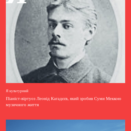
Я культурний
Піаніст-віртуоз Леонід Кагадєєв, який зробив Суми Меккою
музичного життя