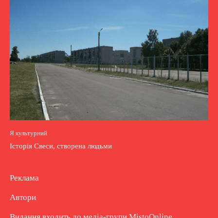
Я культурний
Історія Свеси, створена людьми
Реклама
Автори
Видання входить до медіа-групи
MistoOnline