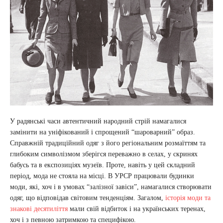
У радянські часи автентичний народний стрій намагалися
замінити на уніфікований і спрощений “шароварний” образ.
Справжній традиційний одяг з його регіональним розмаїттям та
глибоким символізмом зберігся переважно в селах, у скринях
бабусь та в експозиціях музеїв. Проте, навіть у цей складний
період, мода не стояла на місці. В УРСР працювали будинки
моди, які, хоч і в умовах “залізної завіси”, намагалися створювати
одяг, що відповідав світовим тенденціям. Загалом,
історія моди та
знакові десятиліття
мали свій відбиток і на українських теренах,
хоч і з певною затримкою та специфікою.